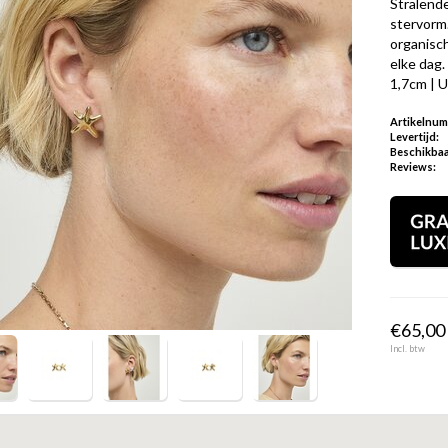
Stralend
stervorm
organisch
elke dag.
1,7cm | 
Artikelnu
Levertijd:
Beschikbaa
Reviews:
€65,00 
Incl. btw