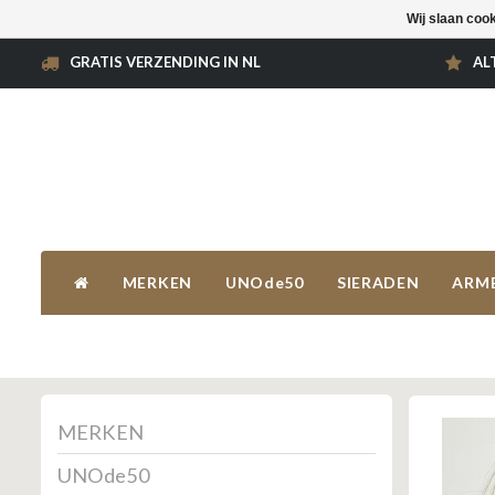
Wij slaan coo
GRATIS VERZENDING IN NL
AL
MERKEN
UNOde50
SIERADEN
ARM
MERKEN
UNOde50