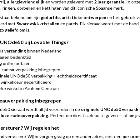
rij
,
allergievriendelijk
en worden geleverd met
2 jaar garantie
. In onz
 ringen, oorbellen en kettingen van dit iconische Spaanse merk.
taat bekend om zijn
gedurfde, artistieke ontwerpen
en het gebruik v
erd met
Swarovski‑kristallen
en parels. Elk sieraad wordt met de hand
 geliefd om is.
NOde50 bij Lovable Things?
is verzending binnen Nederland
agen bedenktijd
ig online betalen
 cadeauverpakking inbegrepen
inele UNOde50 verpakking + echtheidscertificaat
inkelKeur gecertificeerd
eke winkel in Arnhem Centrum
eauverpakking inbegrepen
50 sieraad wordt altijd verzonden in de
originele UNOde50 verpakki
s luxe cadeauverpakking
. Perfect om direct cadeau te geven — of om j
ersturen? Wij regelen het
and verrassen? Wij bezorgen graag op een ander adres, mét een
persoonl