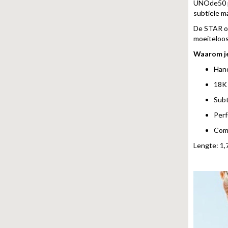
UNOde50 pe
subtiele ma
De STAR oo
moeiteloos 
Waarom je
Hand
18K 
Subt
Perf
Comb
Lengte: 1,7