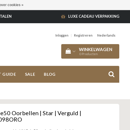
over cookies »
ETALEN
LUXE CADEAU VERPAKKING
Inloggen
|
Registreren
Nederlands
WINKELWAGEN
0
Producten
T GUIDE
SALE
BLOG
0 Oorbellen | Star | Verguld |
098ORO