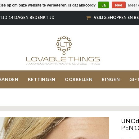
kies op om onze website te verbeteren. Is dat akkoord?
Ja
Nee
Meer 
TIJD 14 DAGEN BEDENKTIJD
VEILIG SHOPPEN EN B
BANDEN
KETTINGEN
OORBELLEN
RINGEN
GIF
UNOde5
PEN1