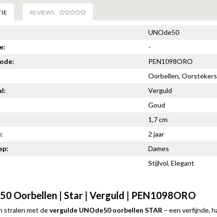
IE
REVIEWS
UNOde50
e:
-
code:
PEN1098ORO
Oorbellen, Oorstekers
l:
Verguld
Goud
1,7 cm
:
2 jaar
ep:
Dames
Stijlvol, Elegant
0 Oorbellen | Star | Verguld | PEN1098ORO
en stralen met de
vergulde UNOde50 oorbellen STAR
– een verfijnde, h