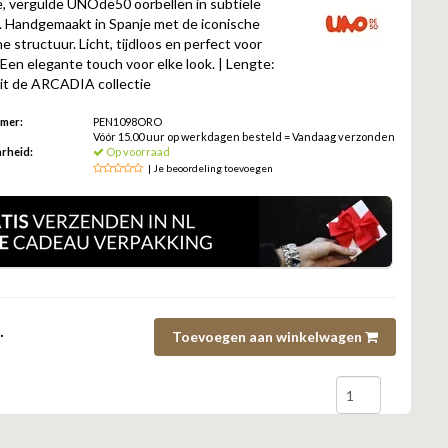
e, vergulde UNOde50 oorbellen in subtiele
. Handgemaakt in Spanje met de iconische
e structuur. Licht, tijdloos en perfect voor
 Een elegante touch voor elke look. | Lengte:
Uit de ARCADIA collectie
mmer:
PEN1098ORO
Vóór 15.00 uur op werkdagen besteld = Vandaag verzonden
rheid:
Op voorraad
| Je beoordeling toevoegen
.
Toevoegen aan winkelwagen