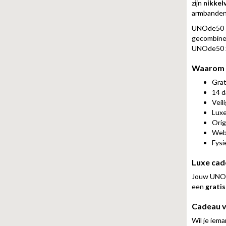
zijn
nikkelv
armbanden,
UNOde50 s
gecombine
UNOde50 zo
Waarom U
Grat
14 d
Veil
Luxe
Orig
Webw
Fysi
Luxe cad
Jouw UNOde
een
grati
Cadeau v
Wil je iem