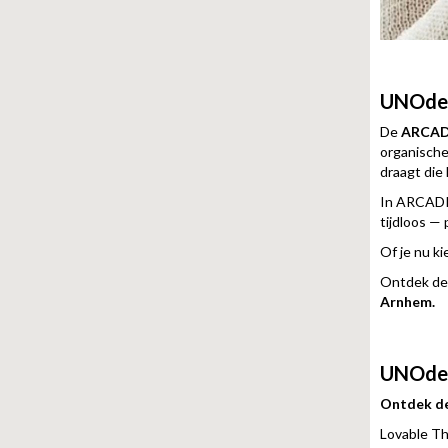
UNOde5
De
ARCADI
organische 
draagt die
In ARCADI
tijdloos —
Of je nu ki
Ontdek de 
Arnhem.
UNOde50
Ontdek de
Lovable Th