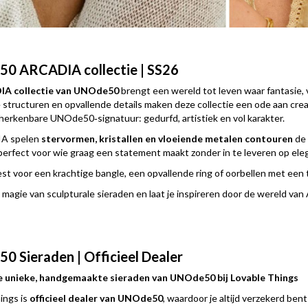
0 ARCADIA collectie | SS26
A collectie van UNOde50
brengt een wereld tot leven waar fantasie,
structuren en opvallende details maken deze collectie een ode aan creat
 herkenbare UNOde50‑signatuur: gedurfd, artistiek en vol karakter.
A spelen
stervormen, kristallen en vloeiende metalen contouren
de 
 perfect voor wie graag een statement maakt zonder in te leveren op eleg
est voor een krachtige bangle, een opvallende ring of oorbellen met een 
magie van sculpturale sieraden en laat je inspireren door de wereld 
 Sieraden | Officieel Dealer
 unieke, handgemaakte sieraden van UNOde50 bij Lovable Things
ings is
officieel dealer van UNOde50
, waardoor je altijd verzekerd be