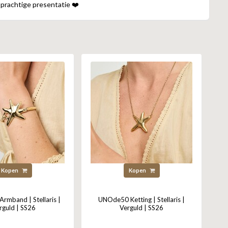
 prachtige presentatie ❤️
Kopen
Kopen
mband | Stellaris |
UNOde50 Ketting | Stellaris |
rguld | SS26
Verguld | SS26