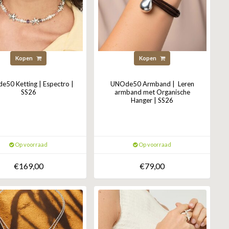
Kopen
Kopen
50 Ketting | Espectro |
UNOde50 Armband | Leren
SS26
armband met Organische
Hanger | SS26
Op voorraad
Op voorraad
€169,00
€79,00