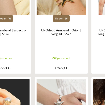
Kopen
Kopen
mband | Espectro
UNOde50 Armband | Orion |
UNO
| SS26
Verguld | SS26
Ring
p voorraad
Op voorraad
€99,00
€269,00