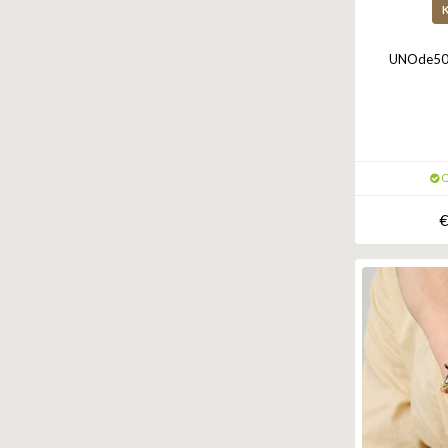
UNOde50 K
O
€