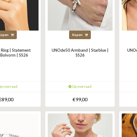
Kopen
Kopen
ing | Statement
UNOde50 Armband | Starblue |
UNOde
 Bolvorm | SS26
SS26
p voorraad
Op voorraad
€89,00
€99,00