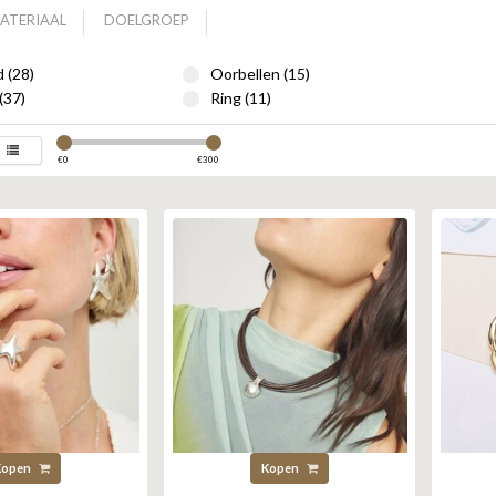
ATERIAAL
DOELGROEP
 (28)
Oorbellen (15)
(37)
Ring (11)
€
0
€
300
Kopen
Kopen