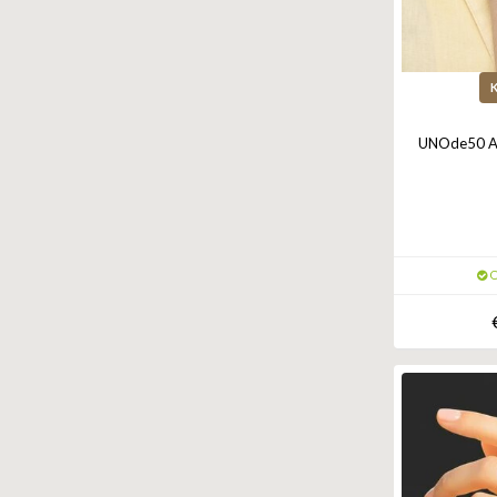
UNOde50 Ar
O