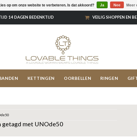
kies op om onze website te verbeteren. Is dat akkoord?
Ja
Nee
Meer 
TIJD 14 DAGEN BEDENKTIJD
VEILIG SHOPPEN EN B
BANDEN
KETTINGEN
OORBELLEN
RINGEN
GIF
de50
n getagd met UNOde50