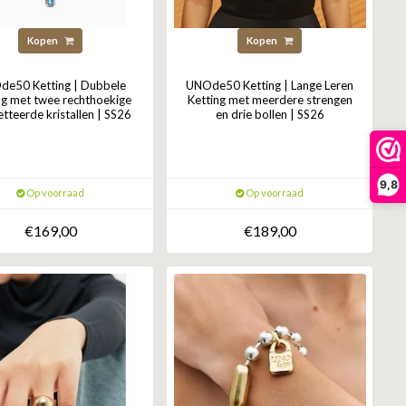
Kopen
Kopen
e50 Ketting | Dubbele
UNOde50 Ketting | Lange Leren
ng met twee rechthoekige
Ketting met meerdere strengen
etteerde kristallen | SS26
en drie bollen | SS26
9,8
Op voorraad
Op voorraad
€169,00
€189,00