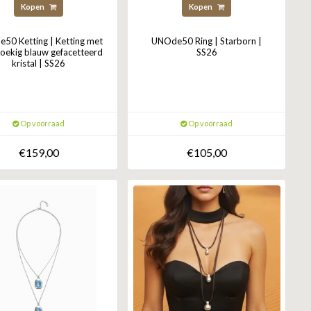
Kopen
Kopen
50 Ketting | Ketting met
UNOde50 Ring | Starborn |
hoekig blauw gefacetteerd
SS26
kristal | SS26
Op voorraad
Op voorraad
€159,00
€105,00