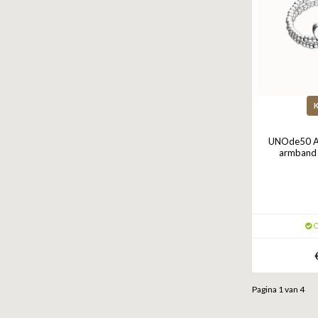
UNOde50 A
armband 
O
Pagina 1 van 4