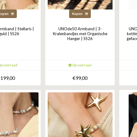
Kopen
Kopen
band | Stellaris |
UNOde50 Armband | 3-
UNOd
guld | SS26
Kralenbandjes met Organische
ketti
Hanger | SS26
gefac
p voorraad
Op voorraad
199,00
€99,00