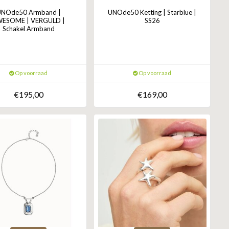
UNOde50 Armband |
UNOde50 Ketting | Starblue |
ESOME | VERGULD |
SS26
Schakel Armband
Op voorraad
Op voorraad
€195,00
€169,00