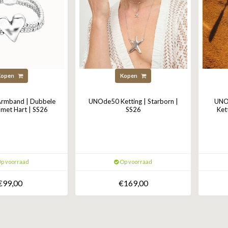
Kopen
Kopen
rmband | Dubbele
UNOde50 Ketting | Starborn |
UNOd
met Hart | SS26
SS26
Ket
p voorraad
Op voorraad
€99,00
€169,00