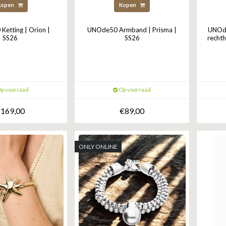
Kopen
Kopen
etting | Orion |
UNOde50 Armband | Prisma |
UNOde
SS26
SS26
recht
p voorraad
Op voorraad
169,00
€89,00
ONLY ONLINE