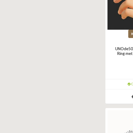
UNOde50 R
Ring met
O