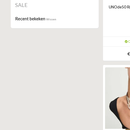
SALE
UNOde50 Ring
Recent bekeken
Wissen
O
€