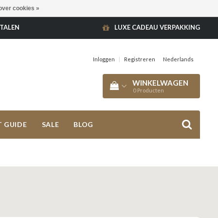
over cookies »
ETALEN
LUXE CADEAU VERPAKKING
Inloggen
|
Registreren
Nederlands
WINKELWAGEN
0
Producten
T GUIDE
SALE
BLOG