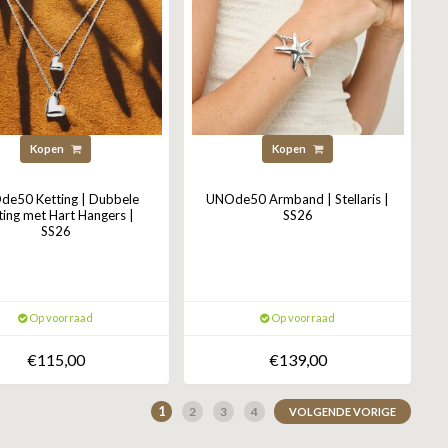
Kopen
Kopen
e50 Ketting | Dubbele
UNOde50 Armband | Stellaris |
ting met Hart Hangers |
SS26
SS26
Op voorraad
Op voorraad
€115,00
€139,00
1
2
3
4
VOLGENDE VORIGE