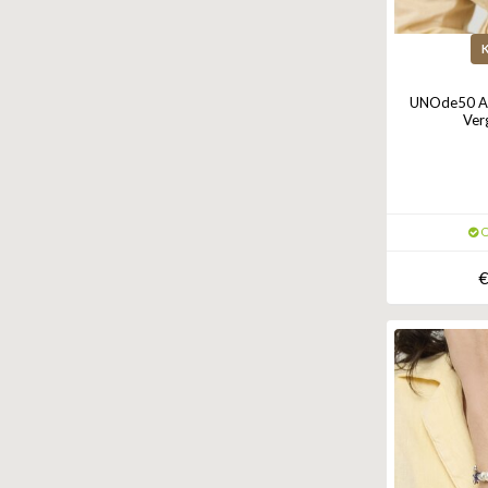
UNOde50 Arm
Ver
O
€