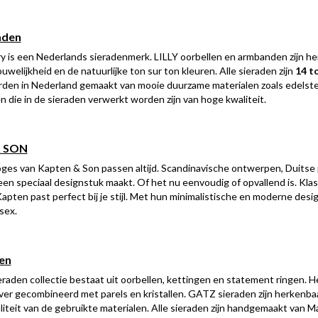
aden
y is een Nederlands sieradenmerk. LILLY oorbellen en armbanden zijn h
uwelijkheid en de natuurlijke ton sur ton kleuren. Alle sieraden zijn
14 t
den in Nederland gemaakt van mooie duurzame materialen zoals edelsteent
n die in de sieraden verwerkt worden zijn van hoge kwaliteit.
 SON
ges van Kapten & Son passen altijd. Scandinavische ontwerpen, Duitse p
een speciaal designstuk maakt. Of het nu eenvoudig of opvallend is. Klass
apten past perfect bij je stijl. Met hun minimalistische en moderne desig
sex.
en
aden collectie bestaat uit oorbellen, kettingen en statement ringen. H
ver gecombineerd met parels en kristallen. GATZ sieraden zijn herkenba
iteit van de gebruikte materialen. Alle sieraden zijn handgemaakt van Ma