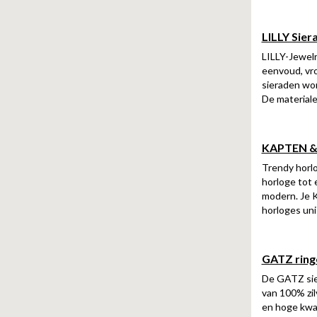
LILLY Sier
LILLY-Jewelr
eenvoud, vro
sieraden wor
De materiale
KAPTEN &
Trendy horlo
horloge tot 
modern. Je K
horloges uni
GATZ ring
De GATZ sier
van 100% zil
en hoge kwal