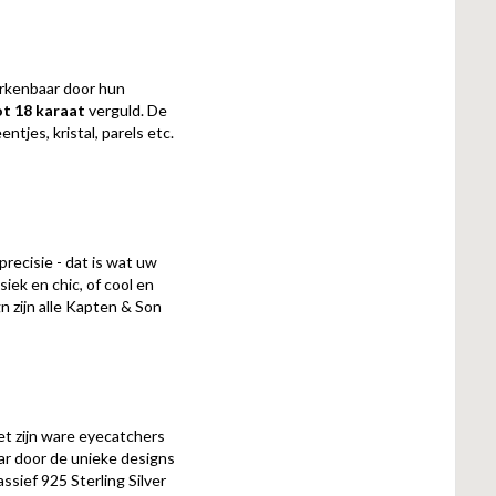
erkenbaar door hun
ot 18 karaat
verguld. De
jes, kristal, parels etc.
recisie - dat is wat uw
iek en chic, of cool en
n zijn alle Kapten & Son
et zijn ware eyecatchers
ar door de unieke designs
ssief 925 Sterling Silver