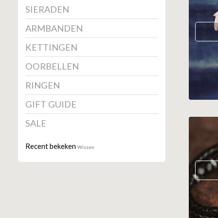
SIERADEN
ARMBANDEN
KETTINGEN
OORBELLEN
RINGEN
GIFT GUIDE
SALE
Recent bekeken
Wissen