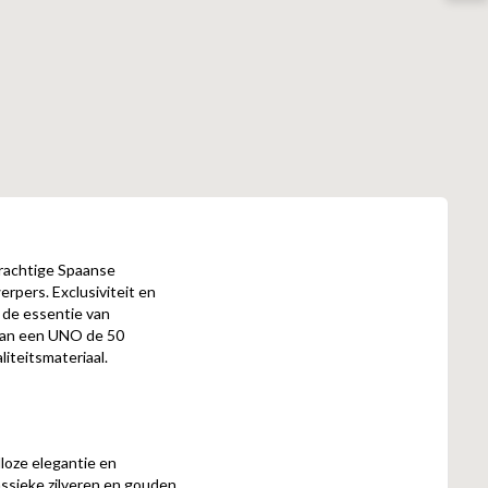
prachtige Spaanse
pers. Exclusiviteit en
 de essentie van
 aan een UNO de 50
iteitsmateriaal.
loze elegantie en
assieke zilveren en gouden