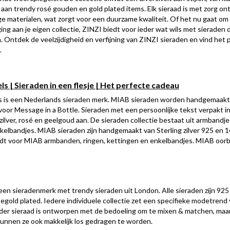
 aan trendy rosé gouden en gold plated items. Elk sieraad is met zorg o
 materialen, wat zorgt voor een duurzame kwaliteit. Of het nu gaat om 
ng aan je eigen collectie, ZINZI biedt voor ieder wat wils met sieraden d
 Ontdek de veelzijdigheid en verfijning van ZINZI sieraden en vind het p
.
ls |
Sieraden in een flesje | Het perfecte cadeau
 is een Nederlands sieraden merk. MIAB sieraden worden handgemaakt 
oor Message in a Bottle. Sieraden met een persoonlijke tekst verpakt in
 zilver, rosé en geelgoud aan. De sieraden collectie bestaat uit armbandje
kelbandjes. MIAB sieraden zijn handgemaakt van Sterling zilver 925 en 1
geldt voor MIAB armbanden, ringen, kettingen en enkelbandjes. MIAB oorbel
 een sieradenmerk met trendy sieraden uit London. Alle sieraden zijn 925 
segold plated. Iedere individuele collectie zet een specifieke modetrend
eder sieraad is ontworpen met de bedoeling om te mixen & matchen, maar 
unnen ze ook makkelijk los gedragen te worden.