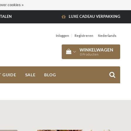
over cookies »
ETALEN
LUXE CADEAU VERPAKKING
Inloggen
|
Registreren
Nederlands
WINKELWAGEN
0
Producten
T GUIDE
SALE
BLOG