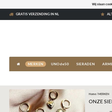
Wij slaan coo
GRATIS VERZENDING IN NL
AL
MERKEN
UNOde50
SIERADEN
ARM
Home
/
MERKEN
ONZE SI