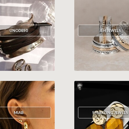
UNODE50
JEH JEWELS
MIAB
SPARKLING JEWELS