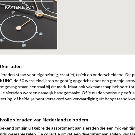
KAPTEN & SON
 Sieraden
eraden staan voor eigenzinnig, creatief, uniek en onderscheidend. Dit 
 UNO de 50 werd eind jaren negentig opgericht door een groepje ontwer
rmgeving staan centraal bij dit merk. Maar ook vakmanschap behoort tot
le sieraden worden namelijk handgemaakt. Of je nu de voorkeur geeft
etting, of beide, je bent verzekerd van vervaardiging uit hoogstaand kwal
ijlvolle sieraden van Nederlandse bodem
bekend om zijn uitgebreide assortiment aan sieraden die een mix van tijd
ds weerspiegelen. De collectie omvat een diversiteit aan stijlen, van kl