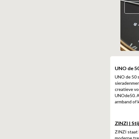
UNO de 50
UNO de 50 si
sieradenmerk
creatieve vo
UNOde50. Al
armband of k
ZINZI | St
ZINZI staat 
moderne tren