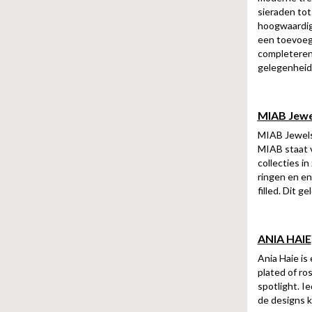
sieraden tot
hoogwaardige
een toevoegi
completeren.
gelegenheid
MIAB Jewe
MIAB Jewels
MIAB staat v
collecties in
ringen en en
filled. Dit 
ANIA HAIE
Ania Haie is
plated of ro
spotlight. I
de designs k