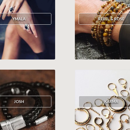
YMALA
REBEL & ROSE
JOSH
KARMA