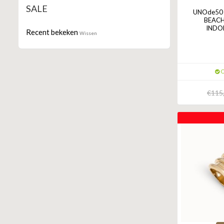
SALE
UNOde50 
BEACH
INDON
Recent bekeken
Wissen
O
€115