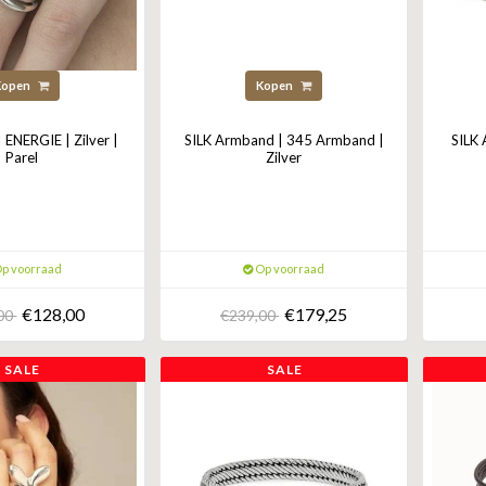
Kopen
Kopen
 ENERGIE | Zilver |
SILK Armband | 345 Armband |
SILK
Parel
Zilver
p voorraad
Op voorraad
€128,00
€179,25
,00
€239,00
SALE
SALE