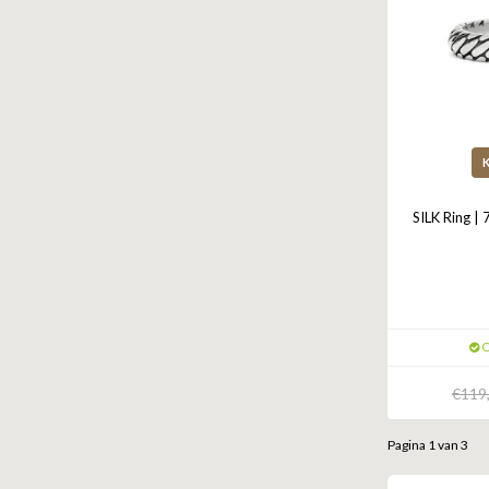
SILK Ring |
O
€119
Pagina 1 van 3