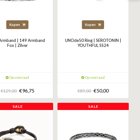
Kopen
Kopen
 Armband | 149 Armband
UNOde50 Ring | SEROTONIN |
Fox | Zilver
YOUTHFUL SS24
Op voorraad
Op voorraad
€96,75
€50,00
€129,00
€89,00
SALE
SALE