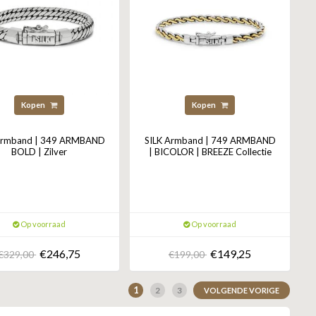
Kopen
Kopen
Armband | 349 ARMBAND
SILK Armband | 749 ARMBAND
BOLD | Zilver
| BICOLOR | BREEZE Collectie
Op voorraad
Op voorraad
€246,75
€149,25
€329,00
€199,00
1
2
3
VOLGENDE VORIGE