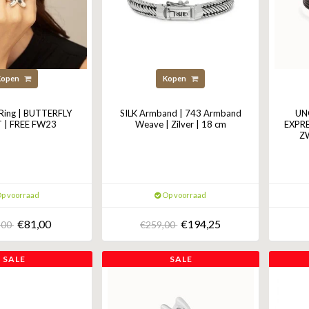
Kopen
Kopen
ing | BUTTERFLY
SILK Armband | 743 Armband
UN
 | FREE FW23
Weave | Zilver | 18 cm
EXPRE
ZW
p voorraad
Op voorraad
€81,00
€194,25
,00
€259,00
SALE
SALE