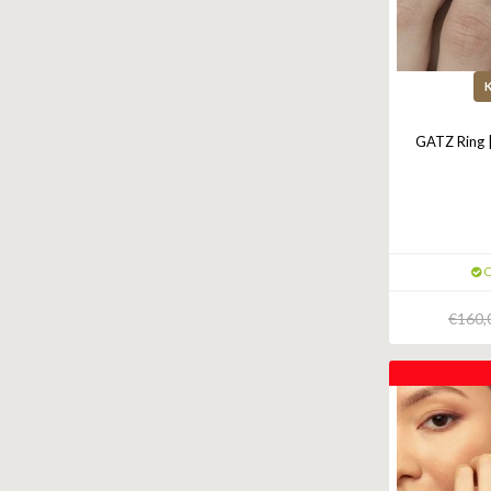
GATZ Ring |
O
€160