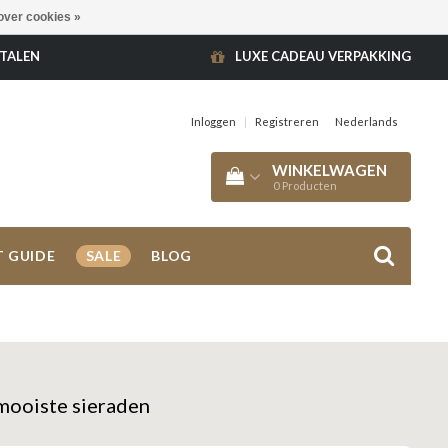
over cookies »
ETALEN
LUXE CADEAU VERPAKKING
Inloggen
|
Registreren
Nederlands
WINKELWAGEN
0
Producten
T GUIDE
SALE
BLOG
mooiste sieraden