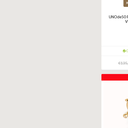
UNOde50 R
V
O
€135