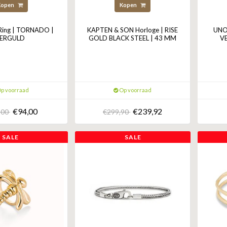
Kopen
Kopen
ing | TORNADO |
KAPTEN & SON Horloge | RISE
UNOd
ERGULD
GOLD BLACK STEEL | 43 MM
V
p voorraad
Op voorraad
€94,00
€239,92
,00
€299,90
SALE
SALE