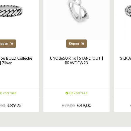
Kopen
Kopen
 756 BOLD Collectie
UNOde50 Ring | STAND OUT |
SILK 
| Zilver
BRAVE FW23
p voorraad
Op voorraad
€89,25
€49,00
,00
€79,00