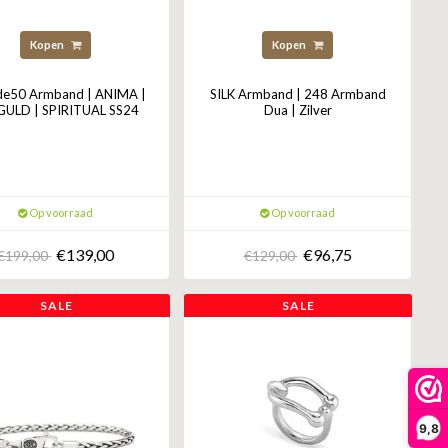
Kopen
Kopen
e50 Armband | ANIMA |
SILK Armband | 248 Armband
GULD | SPIRITUAL SS24
Dua | Zilver
Op voorraad
Op voorraad
€139,00
€96,75
€199,00
€129,00
SALE
SALE
9,8