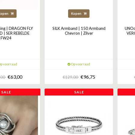
Kopen
Kopen
ing | DRAGON FLY
SILK Armband | 150 Armband
UNOd
D | SER REBELDE
Chevron | Zilver
VER
FW24
p voorraad
Op voorraad
€63,00
€96,75
,00
€129,00
SALE
SALE