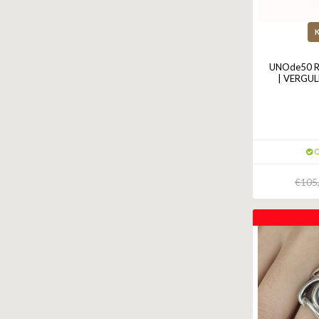
UNOde50 R
| VERGUL
O
€105