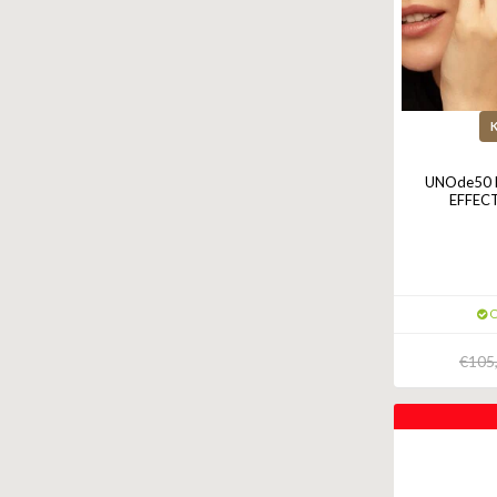
UNOde50 R
EFFECT
O
€105