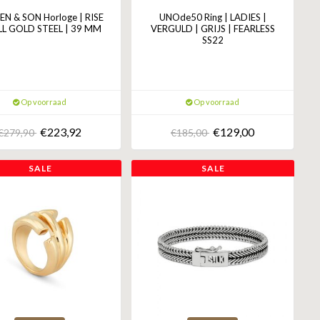
N & SON Horloge | RISE
UNOde50 Ring | LADIES |
L GOLD STEEL | 39 MM
VERGULD | GRIJS | FEARLESS
SS22
Op voorraad
Op voorraad
€223,92
€129,00
€279,90
€185,00
SALE
SALE