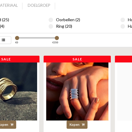
ATERIAAL
DOELGROEP
 (25)
Oorbellen (2)
Ho
(4)
Ring (20)
Ha
€
0
€
350
SALE
SALE
Kopen
Kopen