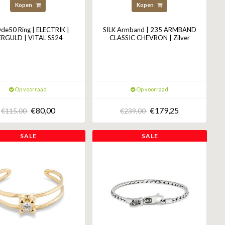
Kopen
Kopen
e50 Ring | ELECTRIK |
SILK Armband | 235 ARMBAND
ERGULD | VITAL SS24
CLASSIC CHEVRON | Zilver
Op voorraad
Op voorraad
€80,00
€179,25
€115,00
€239,00
SALE
SALE