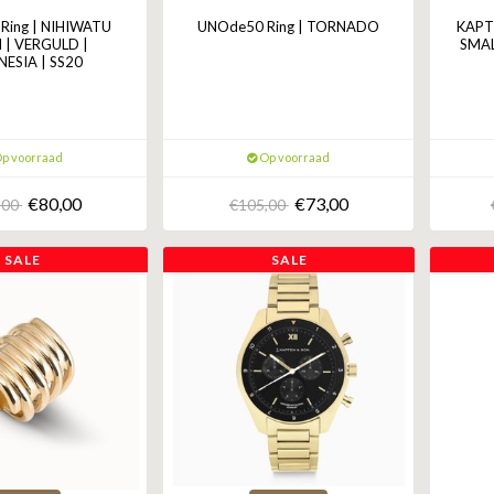
Ring | NIHIWATU
UNOde50 Ring | TORNADO
KAPTE
 | VERGULD |
SMAL
ESIA | SS20
p voorraad
Op voorraad
€80,00
€73,00
,00
€105,00
SALE
SALE