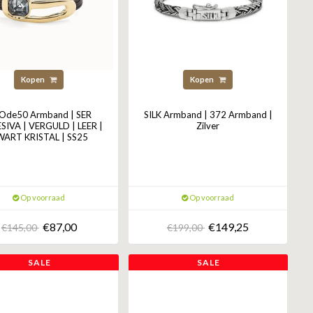
Kopen
Kopen
Ode50 Armband | SER
SILK Armband | 372 Armband |
SIVA | VERGULD | LEER |
Zilver
ART KRISTAL | SS25
Op voorraad
Op voorraad
€87,00
€149,25
€145,00
€199,00
SALE
SALE