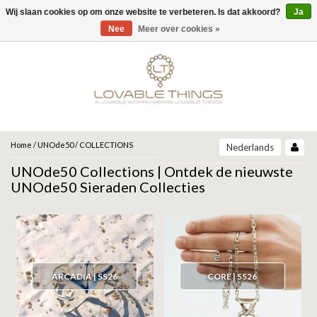
Wij slaan cookies op om onze website te verbeteren. Is dat akkoord?
Ja
Menu
Nee
Meer over cookies »
MERKEN
UNOde50
UNOde50
NEW IN
JEH JEWELS
SIERADEN
COLLECTIONS
ZINZI
ARMBANDEN
Home
/
UNOde50
/
COLLECTIONS
Nederlands
ARCADIA | SS26
UNOde50 Collections | Ontdek de nieuwste
ARMBAND
KETTINGEN
MIAB
UNOde50 Sieraden Collecties
CORE | SS26
OORBELLEN
RING
SPARKLING JEWELS
GRAVITY | SS26
RINGEN
OORBELLEN
BEAT | SS26
ANIA HAIE
GIFT GUIDE
ROOTS | SS26
ARCADIA | SS26
CORE | SS26
KETTING
GATZ
CADEAU VROUW
SER DESLUMBRANTE | FW25
SALE