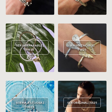
ZAG BIJOUX
LILLY
KAPTEN & SON
SER INSEPARABLE |
SER INVENCIBLE|
FW25
FW25
SER MAJESTUOSA |
SER ORIGINAL | SS25
FW25