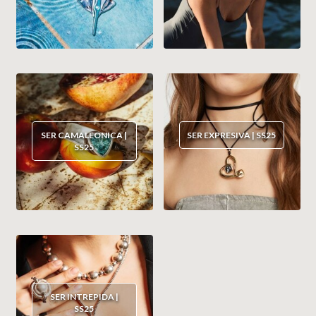
SER CAMALEONICA |
SER EXPRESIVA | SS25
SS25
SER INTREPIDA |
SS25