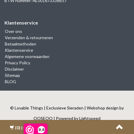
BTW nummer: NL001673338B57
Klantenservice
Over ons
Verzenden & retourneren
Betaalmethoden
Klantenservice
Algemene voorwaarden
Privacy Policy
Disclaimer
Sitemap
BLOG
© Lovable Things | Exclusieve Sieraden | Webshop design by
OOSEOO
| Powered by
Lightspeed
(0)
| €0,00
9,8