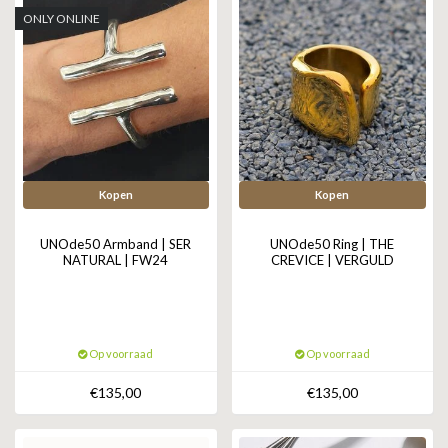
ONLY ONLINE
Kopen
Kopen
UNOde50 Armband | SER
UNOde50 Ring | THE
NATURAL | FW24
CREVICE | VERGULD
Op voorraad
Op voorraad
€135,00
€135,00