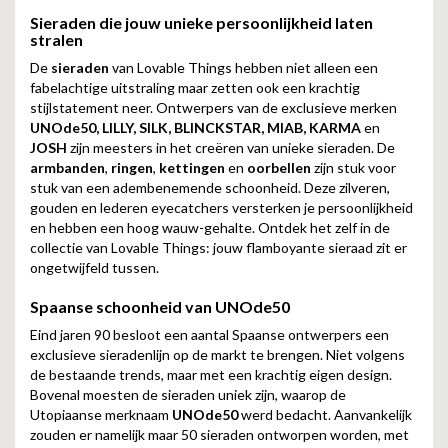
Sieraden die jouw unieke persoonlijkheid laten
stralen
De
sieraden
van Lovable Things hebben niet alleen een
fabelachtige uitstraling maar zetten ook een krachtig
stijlstatement neer. Ontwerpers van de exclusieve merken
UNOde50
,
LILLY
,
SILK
,
BLINCKSTAR
,
MIAB
,
KARMA
en
JOSH
zijn meesters in het creëren van unieke sieraden. De
armbanden
,
ringen
,
kettingen
en
oorbellen
zijn stuk voor
stuk van een adembenemende schoonheid. Deze zilveren,
gouden en lederen eyecatchers versterken je persoonlijkheid
en hebben een hoog wauw-gehalte. Ontdek het zelf in de
collectie van Lovable Things: jouw flamboyante sieraad zit er
ongetwijfeld tussen.
Spaanse schoonheid van UNOde50
Eind jaren 90 besloot een aantal Spaanse ontwerpers een
exclusieve sieradenlijn op de markt te brengen. Niet volgens
de bestaande trends, maar met een krachtig eigen design.
Bovenal moesten de sieraden uniek zijn, waarop de
Utopiaanse merknaam
UNOde50
werd bedacht. Aanvankelijk
zouden er namelijk maar 50 sieraden ontworpen worden, met