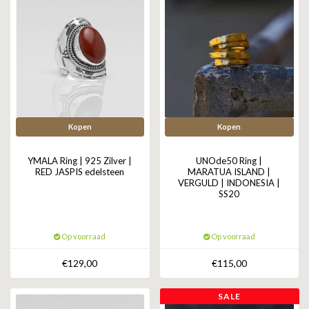
Kopen
Kopen
YMALA Ring | 925 Zilver |
UNOde50 Ring |
RED JASPIS edelsteen
MARATUA ISLAND |
VERGULD | INDONESIA |
SS20
Op voorraad
Op voorraad
€129,00
€115,00
SALE