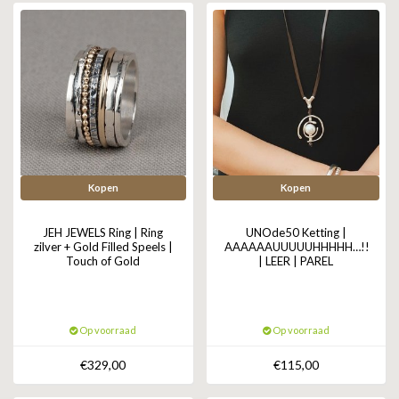
Kopen
Kopen
JEH JEWELS Ring | Ring
UNOde50 Ketting |
zilver + Gold Filled Speels |
AAAAAAUUUUUHHHHH…!!!
Touch of Gold
| LEER | PAREL
Op voorraad
Op voorraad
€329,00
€115,00