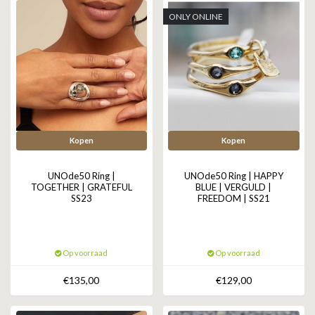
ONLY ONLINE
Kopen
Kopen
UNOde50 Ring |
UNOde50 Ring | HAPPY
TOGETHER | GRATEFUL
BLUE | VERGULD |
SS23
FREEDOM | SS21
Op voorraad
Op voorraad
€135,00
€129,00