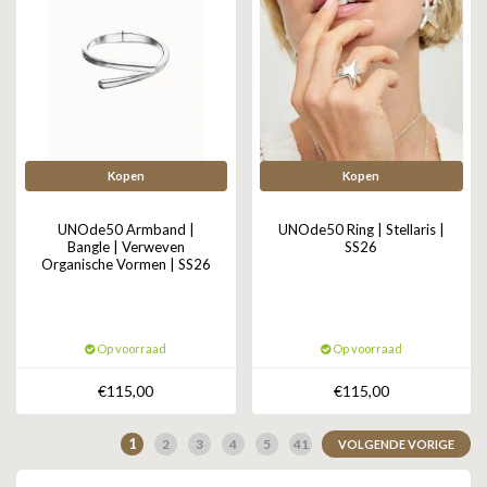
Kopen
Kopen
UNOde50 Armband |
UNOde50 Ring | Stellaris |
Bangle | Verweven
SS26
Organische Vormen | SS26
Op voorraad
Op voorraad
€115,00
€115,00
1
2
3
4
5
41
VOLGENDE VORIGE