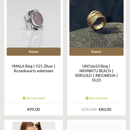
Kopen
Kopen
YMALA Ring | 925 Zilver |
UNOde50 Ring |
Rozenkwarts edelsteen
NIHIWATU BEACH |
VERGULD | INDONESIA |
SS20
Op voorraad
Op voorraad
€99,00
€115,00
€80,00