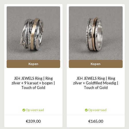
GOLD
SANJOYA
SER INTREPIDA | SS25
CADEAU MAN
BLOG
HORLOGE
GNOES
CADEAUTJES TOT € 50
SALE
YMALA
CADEAUTJES TOT € 100
REBEL & ROSE
CADEAUTJES VANAF € 100
SILK | SALE
Kopen
Kopen
JOSH
JEH JEWELS Ring | Ring
JEH JEWELS Ring | Ring
zilver + 9 karaat + bogen |
zilver + Goldfilled Moedig |
Touch of Gold
Touch of Gold
KARMA
CAMPS & CAMPS
Op voorraad
Op voorraad
BERNICE
€339,00
€165,00