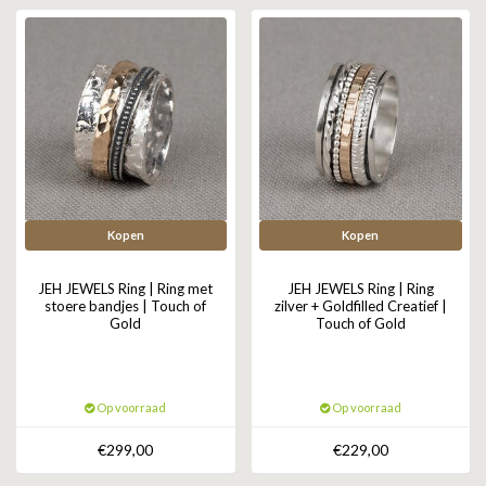
ZAG BIJOUX
LILLY
KAPTEN & SON
Kopen
Kopen
JEH JEWELS Ring | Ring met
JEH JEWELS Ring | Ring
stoere bandjes | Touch of
zilver + Goldfilled Creatief |
Gold
Touch of Gold
Op voorraad
Op voorraad
€299,00
€229,00