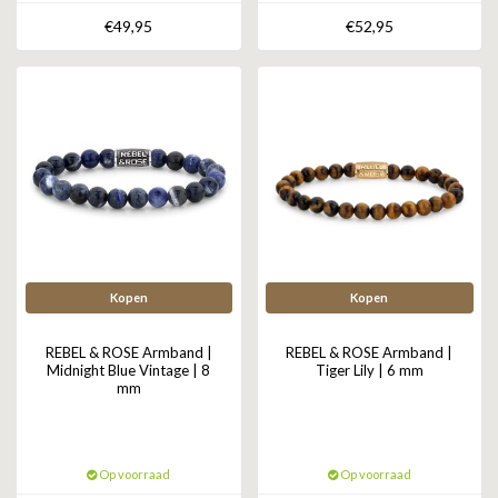
ZAG BIJOUX
€49,95
€52,95
LILLY
KAPTEN & SON
Kopen
Kopen
REBEL & ROSE Armband |
REBEL & ROSE Armband |
Midnight Blue Vintage | 8
Tiger Lily | 6 mm
mm
Op voorraad
Op voorraad