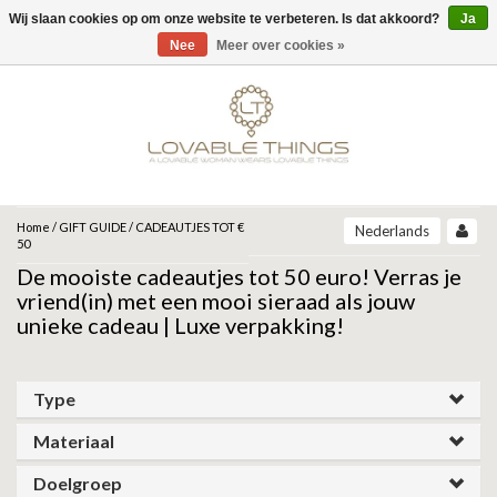
Wij slaan cookies op om onze website te verbeteren. Is dat akkoord?
Ja
Menu
Nee
Meer over cookies »
MERKEN
UNOde50
UNOde50
NEW IN
JEH JEWELS
SIERADEN
COLLECTIONS
ZINZI
ARMBANDEN
Home
/
GIFT GUIDE
/
CADEAUTJES TOT €
Nederlands
ARCADIA | SS26
50
CORE | SS26
De mooiste cadeautjes tot 50 euro! Verras je
ARMBAND
KETTINGEN
MIAB
GRAVITY | SS26
vriend(in) met een mooi sieraad als jouw
BEAT | SS26
unieke cadeau | Luxe verpakking!
OORBELLEN
RING
ROOTS | SS26
SPARKLING JEWELS
SER DESLUMBRANTE | FW25
SER INSEPARABLE | FW25
RINGEN
OORBELLEN
ANIA HAIE
Type
SER INVENCIBLE| FW25
SER MAJESTUOSA | FW25
GIFT GUIDE
Materiaal
KETTING
SER ORIGINAL | SS25
GATZ
SER CAMALEONICA | SS25
CADEAU VROUW
Doelgroep
SALE
SER EXPRESIVA | SS25