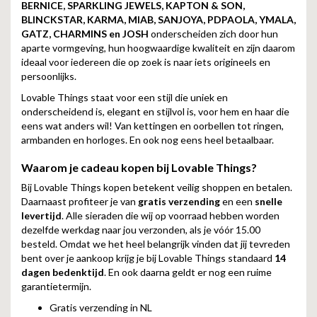
BERNICE, SPARKLING JEWELS, KAPTON & SON,
BLINCKSTAR, KARMA, MIAB, SANJOYA, PDPAOLA, YMALA,
GATZ, CHARMINS en JOSH
onderscheiden zich door hun
aparte vormgeving, hun hoogwaardige kwaliteit en zijn daarom
ideaal voor iedereen die op zoek is naar iets origineels en
persoonlijks.
Lovable Things staat voor een stijl die uniek en
onderscheidend is, elegant en stijlvol is, voor hem en haar die
eens wat anders wil! Van kettingen en oorbellen tot ringen,
armbanden en horloges. En ook nog eens heel betaalbaar.
Waarom je cadeau kopen bij Lovable Things?
Bij Lovable Things kopen betekent veilig shoppen en betalen.
Daarnaast profiteer je van
gratis verzending
en een
snelle
levertijd
. Alle sieraden die wij op voorraad hebben worden
dezelfde werkdag naar jou verzonden, als je vóór 15.00
besteld. Omdat we het heel belangrijk vinden dat jij tevreden
bent over je aankoop krijg je bij Lovable Things standaard
14
dagen bedenktijd
. En ook daarna geldt er nog een ruime
garantietermijn.
Gratis verzending in NL