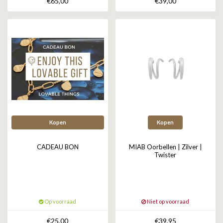
€65,00
€39,00
Kopen
Kopen
CADEAU BON
MIAB Oorbellen | Zilver |
Twister
Op voorraad
Niet op voorraad
€25,00
€39,95