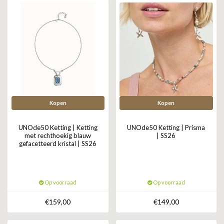
Kopen
Kopen
UNOde50 Ketting | Ketting
UNOde50 Ketting | Prisma
met rechthoekig blauw
| SS26
gefacetteerd kristal | SS26
Op voorraad
Op voorraad
€159,00
€149,00