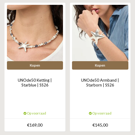
ZAG BIJOUX
LILLY
KAPTEN & SON
Kopen
Kopen
UNOde50 Ketting |
UNOde50 Armband |
Starblue | SS26
Starborn | SS26
Op voorraad
Op voorraad
€169,00
€145,00