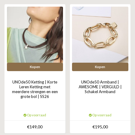
GOLD
SANJOYA
SER INTREPIDA | SS25
CADEAU MAN
BLOG
HORLOGE
GNOES
CADEAUTJES TOT € 50
SALE
YMALA
CADEAUTJES TOT € 100
REBEL & ROSE
CADEAUTJES VANAF € 100
SILK | SALE
Kopen
Kopen
JOSH
UNOde50 Ketting | Korte
UNOde50 Armband |
Leren Ketting met
AWESOME | VERGULD |
meerdere strengen en een
Schakel Armband
KARMA
grote bol | SS26
CAMPS & CAMPS
Op voorraad
Op voorraad
BERNICE
€149,00
€195,00