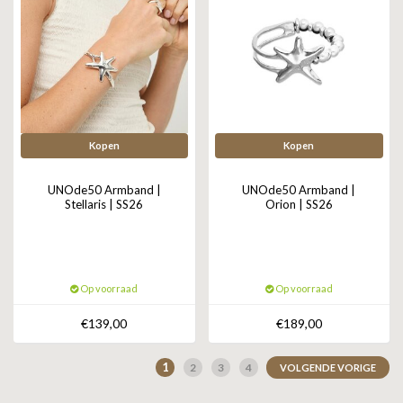
Kopen
Kopen
UNOde50 Armband |
UNOde50 Armband |
Stellaris | SS26
Orion | SS26
Op voorraad
Op voorraad
€139,00
€189,00
1
2
3
4
VOLGENDE VORIGE