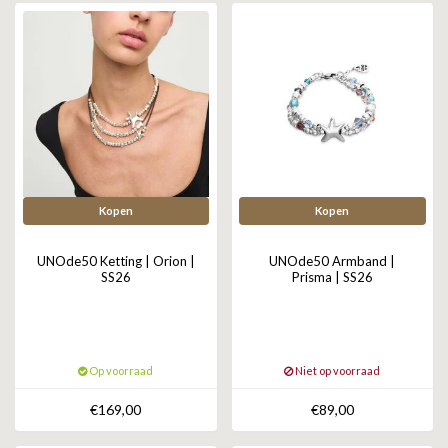
Kopen
Kopen
UNOde50 Ketting | Orion |
UNOde50 Armband |
SS26
Prisma | SS26
Op voorraad
Niet op voorraad
€169,00
€89,00