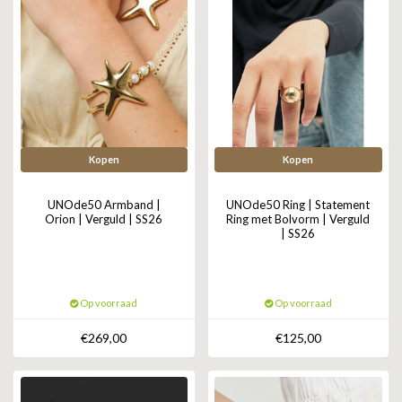
Kopen
Kopen
UNOde50 Armband |
UNOde50 Ring | Statement
Orion | Verguld | SS26
Ring met Bolvorm | Verguld
| SS26
Op voorraad
Op voorraad
€269,00
€125,00