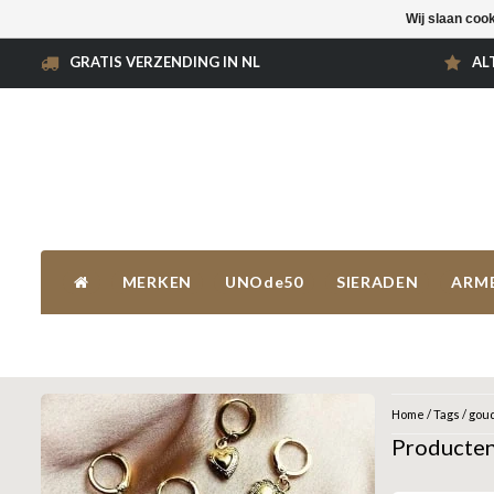
Wij slaan coo
GRATIS VERZENDING IN NL
AL
MERKEN
UNOde50
SIERADEN
ARM
Home
/
Tags
/
goud
Producten