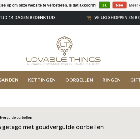
kies op om onze website te verbeteren. Is dat akkoord?
Ja
Nee
Meer 
TIJD 14 DAGEN BEDENKTIJD
VEILIG SHOPPEN EN B
BANDEN
KETTINGEN
OORBELLEN
RINGEN
GIF
vergulde oorbellen
 getagd met goudvergulde oorbellen