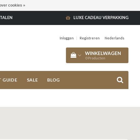
over cookies »
ETALEN
LUXE CADEAU VERPAKKING
Inloggen
|
Registreren
Nederlands
WINKELWAGEN
0
Producten
T GUIDE
SALE
BLOG