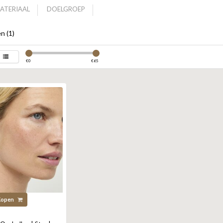
ATERIAAL
DOELGROEP
n (1)
€
0
€
65
Kopen