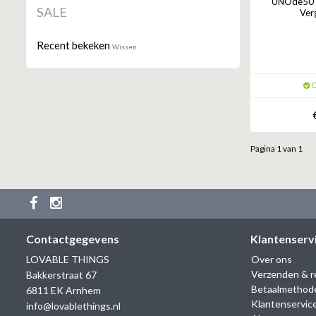
UNOde50 O
SALE
Ver
Recent bekeken
Wissen
O
Pagina 1 van 1
Contactgegevens
Klantenserv
LOVABLE THINGS
Over ons
Verzenden & r
Bakkerstraat 67
Betaalmethod
6811 EK Arnhem
Klantenservic
info@lovablethings.nl