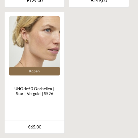
€129,00
€149,00
Kopen
UNOde50 Oorbellen |
Star | Verguld | SS26
€65,00