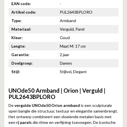
EAN code:
-
Artikel code:
PUL2643BPLORO
Type:
Armband
Materiaal:
Verguld, Parel
Kleur:
Goud
Lengte:
Maat M: 17 cm
Garantie:
2 jaar
Doelgroep:
Dames
Stijl:
Stijlvol, Elegant
UNOde50 Armband | Orion | Verguld |
PUL2643BPLORO
De
vergulde UNOde50 Orion armband
is een sculpturale
open bangle die structuur, textuur en elegantie samenbrengt.
Het ontwerp combineert een vloeiende metalen basis met
een rij
parels
die ritme en verfijning toevoegen. De iconische