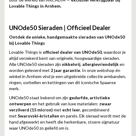
Lovable Things in Arnhem.
UNOde50 Sieraden | Officieel Dealer
Ontdek de unieke, handgemaakte sieraden van UNOde50
bij Lovable Things
Lovable Things is
officieel dealer van UNOde50
, waardoor je
altijd verzekerd bent van originele, hoogwaardige sieraden.
Alle UNOde50 sieraden zijn
nikkelvrij
,
allergievriendelijk
en
worden geleverd met
2 jaar garantie
. In onze webshop én
winkel in Arnhem vind je een uitgebreide collectie armbanden,
ringen, oorbellen en kettingen van dit iconische Spaanse
merk.
UNOde50 staat bekend om zijn
gedurfde, artistieke
ontwerpen
en het gebruik van luxe materialen:
zwaar
verzilverd (15 micron)
met
echt leer
, gecombineerd
met
Swarovski‑kristallen
en parels. Elk sieraad wordt met de
hand afgewerkt en heeft die herkenbare, stoere signatuur
waar UNOde50 zo geliefd om is.