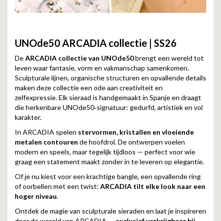
UNOde50 ARCADIA collectie | SS26
De
ARCADIA collectie van UNOde50
brengt een wereld tot
leven waar fantasie, vorm en vakmanschap samenkomen.
Sculpturale lijnen, organische structuren en opvallende details
maken deze collectie een ode aan creativiteit en
zelfexpressie. Elk sieraad is handgemaakt in Spanje en draagt
die herkenbare UNOde50‑signatuur: gedurfd, artistiek en vol
karakter.
In ARCADIA spelen
stervormen, kristallen en vloeiende
metalen contouren
de hoofdrol. De ontwerpen voelen
modern en speels, maar tegelijk tijdloos — perfect voor wie
graag een statement maakt zonder in te leveren op elegantie.
Of je nu kiest voor een krachtige bangle, een opvallende ring
of oorbellen met een twist:
ARCADIA tilt elke look naar een
hoger niveau
.
Ontdek de magie van sculpturale sieraden en laat je inspireren
door de wereld van ARCADIA —
exclusief verkrijgbaar bij