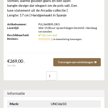
vormen, warme gouden glans en een open
ZAG BIJOUX
bangle‑design dat elegant om de pols valt. Een
luxe statement uit de Arcadia‑collectie |
LILLY
Lengte: 17 cm | Handgemaakt in Spanje
Artikelnummer:
PUL2643BPLORO
KAPTEN & SON
Levertijd:
Vóór 15.00 uur op werkdagen besteld = Vandaag
verzonden
Beschikbaarheid:
Op voorraad
Reviews:
| Je beoordeling toevoegen
€269,00 .
Toevoegen aan winkelwagen
Incl. btw
Informatie
Merk:
UNOde50