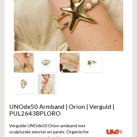
GOLD
SANJOYA
SER INTREPIDA | SS25
CADEAU MAN
BLOG
HORLOGE
GNOES
CADEAUTJES TOT € 50
SALE
YMALA
CADEAUTJES TOT € 100
REBEL & ROSE
CADEAUTJES VANAF € 100
SILK | SALE
JOSH
KARMA
UNOde50 Armband | Orion | Verguld |
CAMPS & CAMPS
PUL2643BPLORO
BERNICE
Vergulde UNOde50 Orion‑armband met
sculpturale zeester en parels. Organische