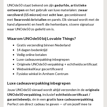
UNOde50 staat bekend om zijn
gedurfde, artistieke
ontwerpen
en het gebruik van luxe materialen:
zwaar
verzilverd (15 micron)
met
echt leer
, gecombineerd
met
Swarovski‑kristallen
en parels. Elk sieraad wordt met de
hand afgewerkt en heeft die herkenbare, stoere signatuur
waar UNOde50 zo geliefd om is.
Waarom UNOde50 bij Lovable Things?
Gratis verzending binnen Nederland
14 dagen bedenktijd
Veilig online betalen
Luxe cadeauverpakking inbegrepen
Originele UNOde50 verpakking + echtheidscertificaat
WebwinkelKeur gecertificeerd
Fysieke winkel in Arnhem Centrum
Luxe cadeauverpakking inbegrepen
Jouw UNOde50 sieraad wordt altijd verzonden in de
originele
UNOde50 verpakking
, inclusief
echtheidscertificaat /
garantiebewijs
, én in een
gratis luxe cadeauverpakking
.
Perfect om direct cadeau te geven — of om jezelf mee te