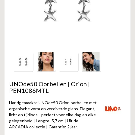
GOLD
SANJOYA
SER INTREPIDA | SS25
CADEAU MAN
BLOG
HORLOGE
GNOES
CADEAUTJES TOT € 50
SALE
YMALA
CADEAUTJES TOT € 100
REBEL & ROSE
CADEAUTJES VANAF € 100
SILK | SALE
JOSH
UNOde50 Oorbellen | Orion |
PEN1086MTL
KARMA
Handgemaakte UNOde50 Orion oorbellen met
CAMPS & CAMPS
organische vorm en verzilverde glans. Elegant,
licht en tijdloos—perfect voor elke dag en elke
gelegenheid | Lengte: 5,7 cm | Uit de
BERNICE
ARCADIA collectie | Garantie: 2 jaar.