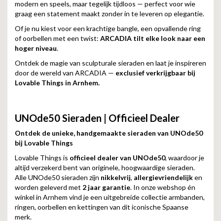
modern en speels, maar tegelijk tijdloos — perfect voor wie
graag een statement maakt zonder in te leveren op elegantie.
Of je nu kiest voor een krachtige bangle, een opvallende ring
of oorbellen met een twist:
ARCADIA tilt elke look naar een
hoger niveau
.
Ontdek de magie van sculpturale sieraden en laat je inspireren
door de wereld van ARCADIA —
exclusief verkrijgbaar bij
Lovable Things in Arnhem.
UNOde50 Sieraden | Officieel Dealer
Ontdek de unieke, handgemaakte sieraden van UNOde50
bij Lovable Things
Lovable Things is
officieel dealer van UNOde50
, waardoor je
altijd verzekerd bent van originele, hoogwaardige sieraden.
Alle UNOde50 sieraden zijn
nikkelvrij
,
allergievriendelijk
en
worden geleverd met
2 jaar garantie
. In onze webshop én
winkel in Arnhem vind je een uitgebreide collectie armbanden,
ringen, oorbellen en kettingen van dit iconische Spaanse
merk.