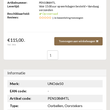
ZAG BIJOUX
Artikelnummer:
PEN1086MTL
Levertijd:
Vóór 15.00 uur op werkdagen besteld = Vandaag
verzonden
Beschikbaarheid:
Op voorraad
LILLY
Reviews:
| Je beoordeling toevoegen
KAPTEN & SON
€115,00 .
Toevoegen aan winkelwagen
Incl. btw
Informatie
Merk:
UNOde50
EAN code:
-
Artikel code:
PEN1086MTL
Type:
Oorbellen, Oorstekers