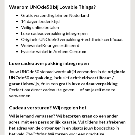
Waarom UNOde50 bij Lovable Things?
Gratis verzending binnen Nederland
14 dagen bedenktijd
Veilig online betalen
Luxe cadeauverpakking inbegrepen
Originele UNOde50 verpakking + echtheidscertificaat
WebwinkelKeur gecertificeerd
Fysieke winkel in Arnhem Centrum
Luxe cadeauverpakking inbegrepen
Jouw UNOde50 sieraad wordt altijd verzonden in de
originele
UNOde50 verpakking
, inclusief
echtheidscertificaat /
garantiebewijs
, én in een
gratis luxe cadeauverpakking
.
Perfect om direct cadeau te geven — of om jezelf mee te
verwennen.
Cadeau versturen? Wij regelen het
Wil je iemand verrassen? Wij bezorgen graag op een ander
adres, mét een
persoonlijk kaartje
. Vul tijdens het afrekenen
het adres van de ontvanger in en plaats jouw boodschap in
het veld
Toelichting
. Wij zorgen voor een prachtige