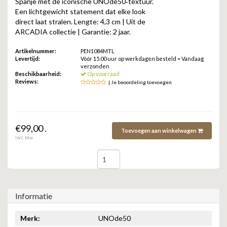
Spanje met de iconische UNOde50‑textuur.
ZAG BIJOUX
Een lichtgewicht statement dat elke look
direct laat stralen. Lengte: 4,3 cm | Uit de
LILLY
ARCADIA collectie | Garantie: 2 jaar.
Artikelnummer:
PEN1084MTL
KAPTEN & SON
Levertijd:
Vóór 15.00 uur op werkdagen besteld = Vandaag
verzonden
Beschikbaarheid:
Op voorraad
Reviews:
| Je beoordeling toevoegen
€99,00 .
Toevoegen aan winkelwagen
Incl. btw
Informatie
Merk:
UNOde50