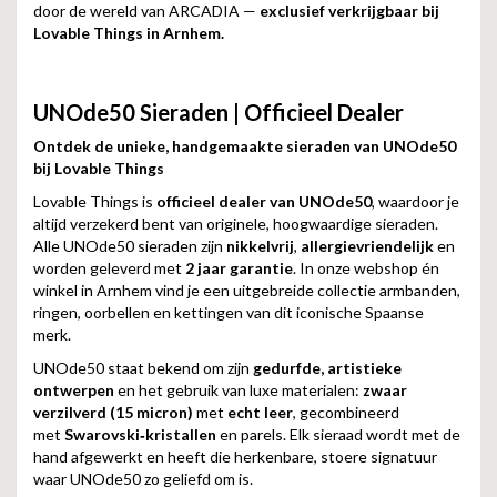
door de wereld van ARCADIA —
exclusief verkrijgbaar bij
Lovable Things in Arnhem.
UNOde50 Sieraden | Officieel Dealer
Ontdek de unieke, handgemaakte sieraden van UNOde50
bij Lovable Things
Lovable Things is
officieel dealer van UNOde50
, waardoor je
altijd verzekerd bent van originele, hoogwaardige sieraden.
Alle UNOde50 sieraden zijn
nikkelvrij
,
allergievriendelijk
en
worden geleverd met
2 jaar garantie
. In onze webshop én
winkel in Arnhem vind je een uitgebreide collectie armbanden,
ringen, oorbellen en kettingen van dit iconische Spaanse
merk.
UNOde50 staat bekend om zijn
gedurfde, artistieke
ontwerpen
en het gebruik van luxe materialen:
zwaar
verzilverd (15 micron)
met
echt leer
, gecombineerd
met
Swarovski‑kristallen
en parels. Elk sieraad wordt met de
hand afgewerkt en heeft die herkenbare, stoere signatuur
waar UNOde50 zo geliefd om is.