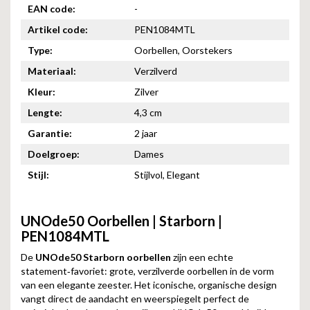
EAN code:
-
Artikel code:
PEN1084MTL
Type:
Oorbellen, Oorstekers
Materiaal:
Verzilverd
Kleur:
Zilver
Lengte:
4,3 cm
Garantie:
2 jaar
Doelgroep:
Dames
Stijl:
Stijlvol, Elegant
UNOde50 Oorbellen | Starborn |
PEN1084MTL
De
UNOde50 Starborn oorbellen
zijn een echte
statement‑favoriet: grote, verzilverde oorbellen in de vorm
van een elegante zeester. Het iconische, organische design
vangt direct de aandacht en weerspiegelt perfect de