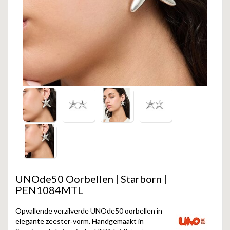
GOLD
SANJOYA
SER INTREPIDA | SS25
CADEAU MAN
BLOG
HORLOGE
GNOES
CADEAUTJES TOT € 50
SALE
YMALA
CADEAUTJES TOT € 100
REBEL & ROSE
CADEAUTJES VANAF € 100
SILK | SALE
JOSH
KARMA
UNOde50 Oorbellen | Starborn |
CAMPS & CAMPS
PEN1084MTL
BERNICE
Opvallende verzilverde UNOde50 oorbellen in
elegante zeester‑vorm. Handgemaakt in