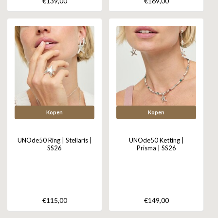
€139,00
€169,00
Kopen
Kopen
UNOde50 Ring | Stellaris |
UNOde50 Ketting |
SS26
Prisma | SS26
€115,00
€149,00