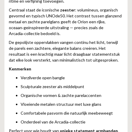
ritme en verfijning toevoegen.
Centraal staat de iconische
zeester
: volumineus, organisch
gevormd en typisch UNOde50. Het contrast tussen glanzend
metaal en zachte parelglans geeft de Orion een rijke,
oceaan‑geïnspireerde uitstraling — precies zoals de
Arcadia‑collectie bedoeld is.
De gepolijste oppervlakken vangen continu het licht, terwijl
de parels een zachtere, elegante balans creëren. Het
resultaat is een krachtig maar licht draagbaar statementstuk
dat elke look versterkt, van minimalistisch tot uitgesproken.
Kenmerken
Verzilverde open bangle
Sculpturale zeester als middelpunt
Organische vormen & zachte parelaccenten
Vloeiende metalen structuur met luxe glans
Comfortabele pasvorm die natuurlijk meebeweegt
Onderdeel van de Arcadia‑collectie
Perfect voor wie houdt van
unieke statement armbanden
,