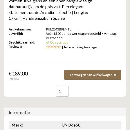
vormen, luxe glans en een open bangle‑design
ZAG BIJOUX
dat natuurlijk om de pols valt. Een elegant
statement uit de Arcadia‑collectie | Lengte:
LILLY
17 cm | Handgemaakt in Spanje
Artikelnummer:
PUL2643BPLMTL
KAPTEN & SON
Levertijd:
Vóór 15.00 uur op werkdagen besteld = Vandaag
verzonden
Beschikbaarheid:
Op voorraad
Reviews:
| Je beoordeling toevoegen
€189,00 .
Toevoegen aan winkelwagen
Incl. btw
Informatie
Merk:
UNOde50