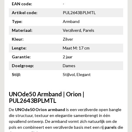
EAN code:
-
Artikel code:
PUL2643BPLMTL
Type:
Armband
Materiaal:
Verzilverd, Parels
Kleur:
Zilver
Lengte:
Maat M: 17 cm
Garantie:
2 jaar
Doelgroep:
Dames
Stijl:
Stijlvol, Elegant
UNOde50 Armband | Orion |
PUL2643BPLMTL
De
UNOde50 Orion armband
is een verzilverde open bangle
die structuur, textuur en elegantie samenbrengt in één
opvallend ontwerp. De armband vormt zich natuurlijk om de
pols en combineert een verzilverde basis met een rij
parels
die