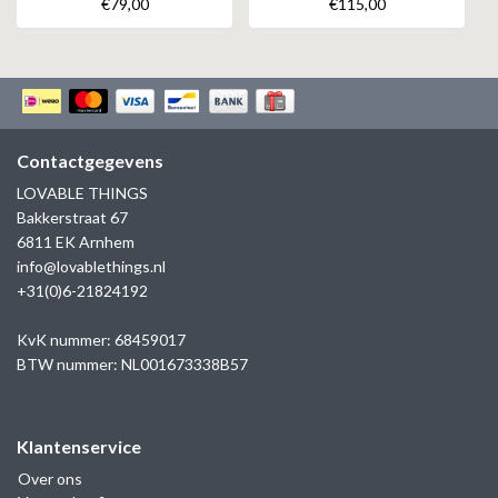
€79,00
€115,00
Contactgegevens
LOVABLE THINGS
Bakkerstraat 67
6811 EK Arnhem
info@lovablethings.nl
+31(0)6-21824192
KvK nummer: 68459017
BTW nummer: NL001673338B57
Klantenservice
Over ons