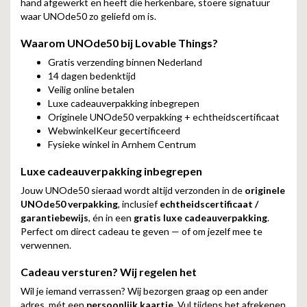
hand afgewerkt en heeft die herkenbare, stoere signatuur
waar UNOde50 zo geliefd om is.
Waarom UNOde50 bij Lovable Things?
Gratis verzending binnen Nederland
14 dagen bedenktijd
Veilig online betalen
Luxe cadeauverpakking inbegrepen
Originele UNOde50 verpakking + echtheidscertificaat
WebwinkelKeur gecertificeerd
Fysieke winkel in Arnhem Centrum
Luxe cadeauverpakking inbegrepen
Jouw UNOde50 sieraad wordt altijd verzonden in de
originele
UNOde50 verpakking
, inclusief
echtheidscertificaat /
garantiebewijs
, én in een
gratis luxe cadeauverpakking
.
Perfect om direct cadeau te geven — of om jezelf mee te
verwennen.
Cadeau versturen? Wij regelen het
Wil je iemand verrassen? Wij bezorgen graag op een ander
adres, mét een
persoonlijk kaartje
. Vul tijdens het afrekenen