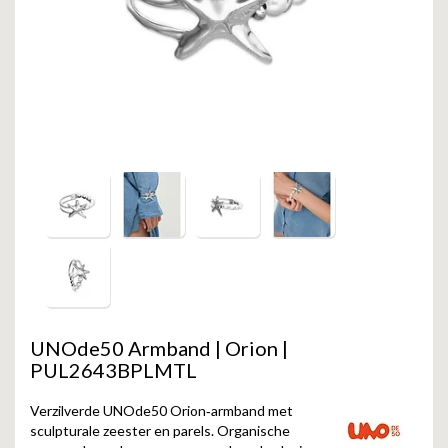
GOLD
SANJOYA
SER INTREPIDA | SS25
CADEAU MAN
BLOG
HORLOGE
GNOES
CADEAUTJES TOT € 50
SALE
YMALA
CADEAUTJES TOT € 100
REBEL & ROSE
CADEAUTJES VANAF € 100
SILK | SALE
JOSH
KARMA
UNOde50 Armband | Orion |
CAMPS & CAMPS
PUL2643BPLMTL
BERNICE
Verzilverde UNOde50 Orion‑armband met
sculpturale zeester en parels. Organische