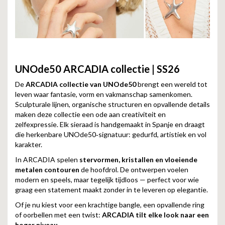
UNOde50 ARCADIA collectie | SS26
De
ARCADIA collectie van UNOde50
brengt een wereld tot
leven waar fantasie, vorm en vakmanschap samenkomen.
Sculpturale lijnen, organische structuren en opvallende details
maken deze collectie een ode aan creativiteit en
zelfexpressie. Elk sieraad is handgemaakt in Spanje en draagt
die herkenbare UNOde50‑signatuur: gedurfd, artistiek en vol
karakter.
In ARCADIA spelen
stervormen, kristallen en vloeiende
metalen contouren
de hoofdrol. De ontwerpen voelen
modern en speels, maar tegelijk tijdloos — perfect voor wie
graag een statement maakt zonder in te leveren op elegantie.
Of je nu kiest voor een krachtige bangle, een opvallende ring
of oorbellen met een twist:
ARCADIA tilt elke look naar een
hoger niveau
.