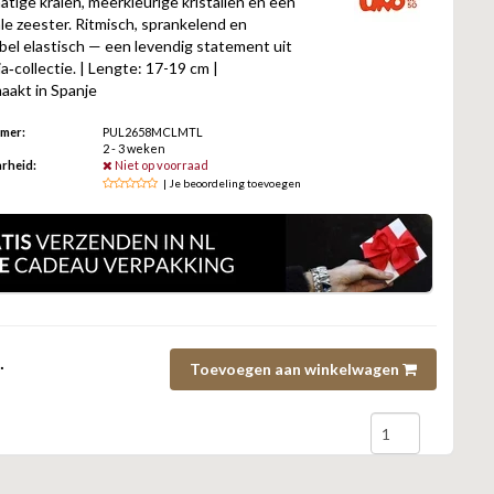
tige kralen, meerkleurige kristallen en een
le zeester. Ritmisch, sprankelend en
bel elastisch — een levendig statement uit
a‑collectie. | Lengte: 17-19 cm |
akt in Spanje
mmer:
PUL2658MCLMTL
2 - 3 weken
rheid:
Niet op voorraad
| Je beoordeling toevoegen
.
Toevoegen aan winkelwagen