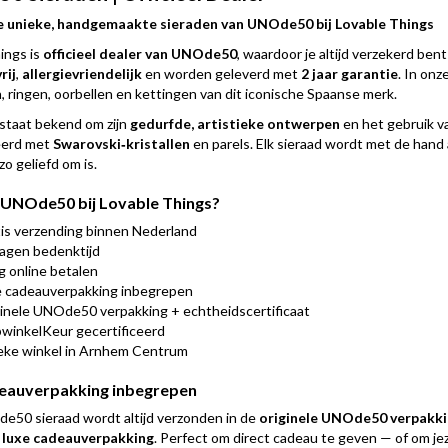
 unieke, handgemaakte sieraden van UNOde50 bij Lovable Things
ings is
officieel dealer van UNOde50
, waardoor je altijd verzekerd be
rij
,
allergievriendelijk
en worden geleverd met
2 jaar garantie
. In onz
 ringen, oorbellen en kettingen van dit iconische Spaanse merk.
taat bekend om zijn
gedurfde, artistieke ontwerpen
en het gebruik v
erd met
Swarovski‑kristallen
en parels. Elk sieraad wordt met de hand
 geliefd om is.
NOde50 bij Lovable Things?
is verzending binnen Nederland
agen bedenktijd
ig online betalen
 cadeauverpakking inbegrepen
inele UNOde50 verpakking + echtheidscertificaat
inkelKeur gecertificeerd
eke winkel in Arnhem Centrum
eauverpakking inbegrepen
50 sieraad wordt altijd verzonden in de
originele UNOde50 verpakki
s luxe cadeauverpakking
. Perfect om direct cadeau te geven — of om j