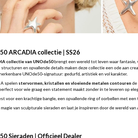
0 ARCADIA collectie | SS26
A collectie van UNOde50
brengt een wereld tot leven waar fantasie,
structuren en opvallende details maken deze collectie een ode aan creat
 herkenbare UNOde50‑signatuur: gedurfd, artistiek en vol karakter.
A spelen
stervormen, kristallen en vloeiende metalen contouren
de 
 perfect voor wie graag een statement maakt zonder in te leveren op eleg
est voor een krachtige bangle, een opvallende ring of oorbellen met een 
magie van sculpturale sieraden en laat je inspireren door de wereld 
 Sieraden | Officieel Dealer