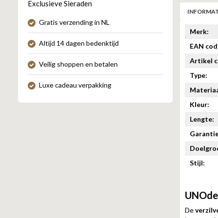
Exclusieve Sieraden
INFORMAT
Gratis verzending in NL
Merk:
Altijd 14 dagen bedenktijd
EAN cod
Artikel 
Veilig shoppen en betalen
Type:
Luxe cadeau verpakking
Materiaa
Kleur:
Lengte:
Garantie
Doelgro
Stijl:
UNOde5
De
verzil