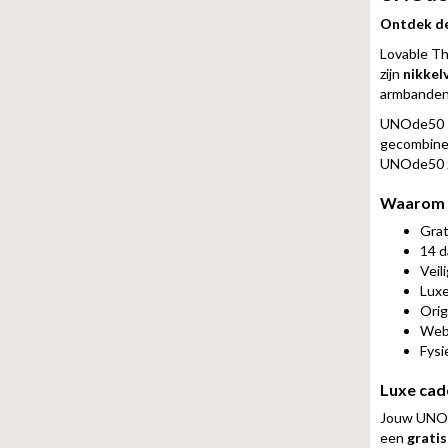
Ontdek de
Lovable Th
zijn
nikkelv
armbanden,
UNOde50 s
gecombine
UNOde50 zo
Waarom U
Grat
14 d
Veil
Luxe
Orig
Webw
Fysi
Luxe cad
Jouw UNOde
een
grati