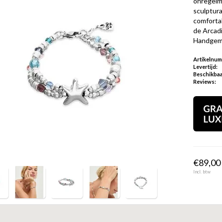
onregelma
sculptura
comforta
de Arcadi
Handgema
Artikelnu
Levertijd:
Beschikbaa
Reviews:
€89,00 
Incl. btw