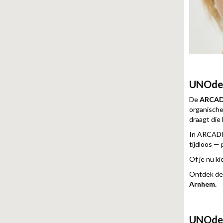
UNOde5
De
ARCADI
organische 
draagt die
In ARCADI
tijdloos —
Of je nu ki
Ontdek de 
Arnhem.
UNOde50