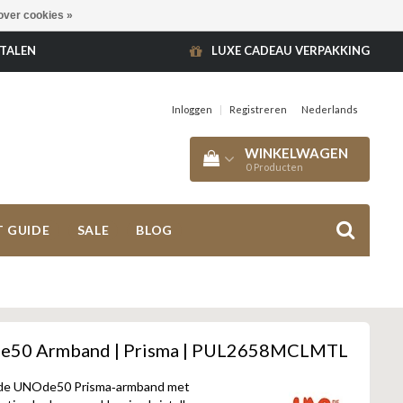
over cookies »
ETALEN
LUXE CADEAU VERPAKKING
Inloggen
|
Registreren
Nederlands
WINKELWAGEN
0
Producten
T GUIDE
SALE
BLOG
50 Armband | Prisma | PUL2658MCLMTL
rde UNOde50 Prisma‑armband met