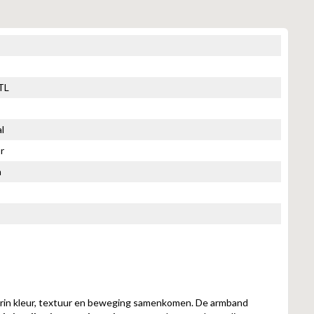
TL
l
r
n
arin kleur, textuur en beweging samenkomen. De armband