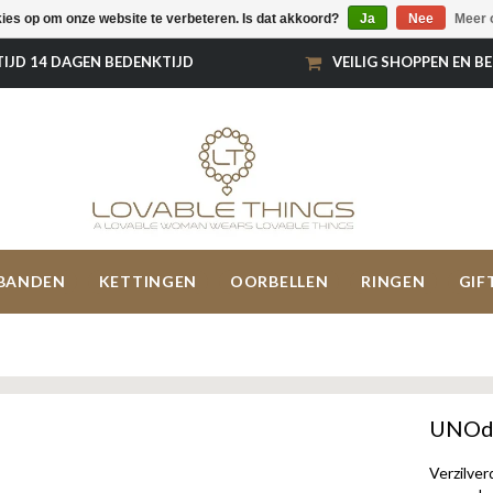
kies op om onze website te verbeteren. Is dat akkoord?
Ja
Nee
Meer 
TIJD 14 DAGEN BEDENKTIJD
VEILIG SHOPPEN EN B
BANDEN
KETTINGEN
OORBELLEN
RINGEN
GIF
UNOde
Verzilve