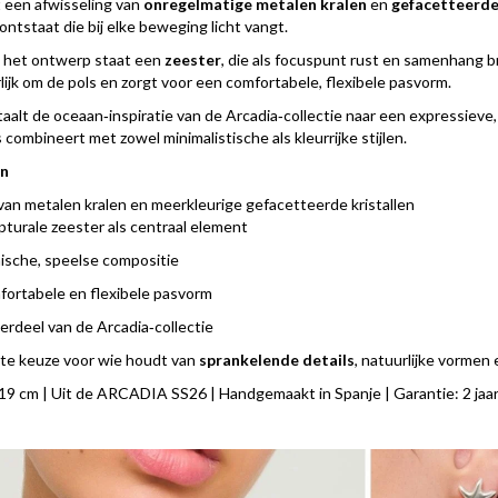
t een afwisseling van
onregelmatige metalen kralen
en
gefacetteerde 
ntstaat die bij elke beweging licht vangt.
n het ontwerp staat een
zeester
, die als focuspunt rust en samenhang b
lijk om de pols en zorgt voor een comfortabele, flexibele pasvorm.
taalt de oceaan‑inspiratie van de Arcadia‑collectie naar een expressiev
combineert met zowel minimalistische als kleurrijke stijlen.
n
van metalen kralen en meerkleurige gefacetteerde kristallen
pturale zeester als centraal element
ische, speelse compositie
ortabele en flexibele pasvorm
rdeel van de Arcadia‑collectie
te keuze voor wie houdt van
sprankelende details
, natuurlijke vorme
 19 cm | Uit de ARCADIA SS26 | Handgemaakt in Spanje | Garantie: 2 jaar