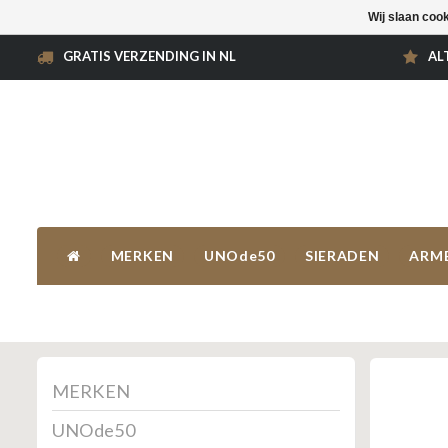
Wij slaan coo
GRATIS VERZENDING IN NL
AL
MERKEN
UNOde50
SIERADEN
ARM
MERKEN
UNOde50