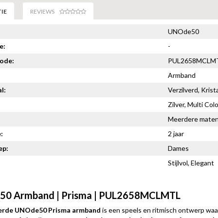
IE
REVIEWS
UNOde50
e:
-
code:
PUL2658MCLM
Armband
l:
Verzilverd, Krista
Zilver, Multi Colo
Meerdere mate
:
2 jaar
ep:
Dames
Stijlvol, Elegant
0 Armband | Prisma | PUL2658MCLMTL
verde UNOde50 Prisma armband
is een speels en ritmisch ontwerp wa