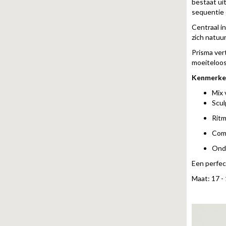
bestaat ui
sequentie o
Centraal i
zich natuur
Prisma ver
moeiteloos 
Kenmerke
Mix 
Scul
Ritm
Comf
Onde
Een perfec
Maat: 17 -