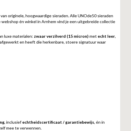
nt van originele, hoogwaardige sieraden. Alle UNOde50 sieraden
e webshop én winkel in Arnhem vind je een uitgebreide collectie
an luxe materialen:
zwaar verzilverd (15 micron)
met
echt leer
,
 afgewerkt en heeft die herkenbare, stoere signatuur waar
ng
, inclusief
echtheidscertificaat / garantiebewijs
, én in
ezelf mee te verwennen.