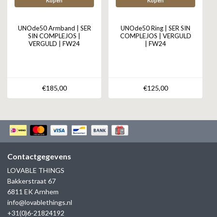
Kopen
Kopen
UNOde50 Armband | SER
UNOde50 Ring | SER SIN
SIN COMPLEJOS |
COMPLEJOS | VERGULD
VERGULD | FW24
| FW24
€185,00
€125,00
Contactgegevens
LOVABLE THINGS
Bakkerstraat 67
6811 EK Arnhem
info@lovablethings.nl
+31(0)6-21824192