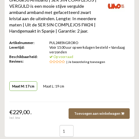
ZAG BIJOUX
VERGULD is een mooie stijve vergulde
armband armband met gefacetteerd zwart
LILLY
kristal aan de uiteinden. Lengte: In meerdere
maten | Uit de SER SIN COMPLEJOS FW24 |
Handgemaakt in Spanje | Garantie: 2 jaar.
KAPTEN & SON
Artikelnummer:
PUL2485NGRORO
Levertijd:
Vóór 15.00 uur op werkdagen besteld = Vandaag
verzonden
Beschikbaarheid:
Op voorraad
Reviews:
| Je beoordeling toevoegen
Maat M: 17 cm
Maat L: 19 cm
€229,00 .
Toevoegen aan winkelwagen
Incl. btw