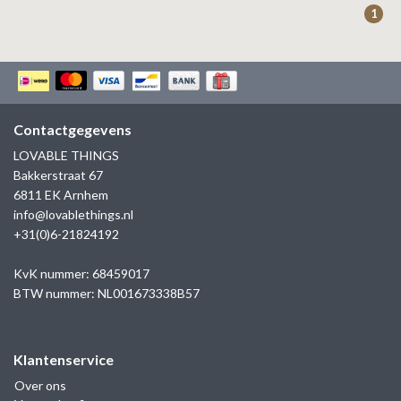
1
Contactgegevens
LOVABLE THINGS
Bakkerstraat 67
6811 EK Arnhem
info@lovablethings.nl
+31(0)6-21824192
KvK nummer: 68459017
BTW nummer: NL001673338B57
Klantenservice
Over ons