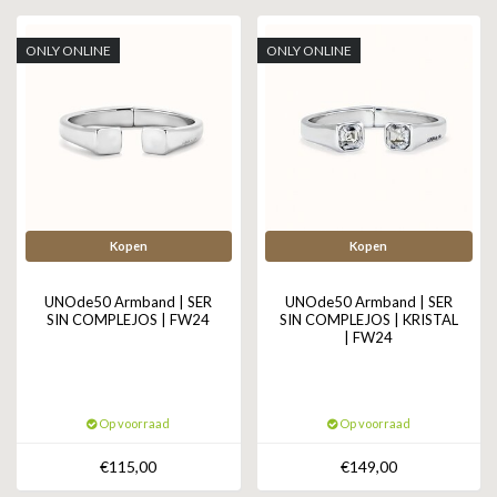
GOLD
SANJOYA
SER INTREPIDA | SS25
CADEAU MAN
BLOG
ONLY ONLINE
ONLY ONLINE
HORLOGE
GNOES
CADEAUTJES TOT € 50
SALE
YMALA
CADEAUTJES TOT € 100
REBEL & ROSE
CADEAUTJES VANAF € 100
SILK | SALE
Kopen
Kopen
JOSH
UNOde50 Armband | SER
UNOde50 Armband | SER
SIN COMPLEJOS | FW24
SIN COMPLEJOS | KRISTAL
| FW24
KARMA
CAMPS & CAMPS
Op voorraad
Op voorraad
BERNICE
€115,00
€149,00