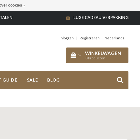
over cookies »
ETALEN
LUXE CADEAU VERPAKKING
Inloggen
|
Registreren
Nederlands
WINKELWAGEN
0
Producten
T GUIDE
SALE
BLOG