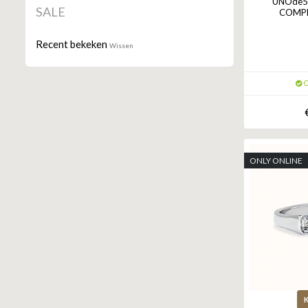
UNOde50
SALE
COMPL
Recent bekeken
Wissen
O
ONLY ONLINE