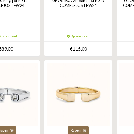
 Ring | SER SIN
UNOde50 Armband | SER SIN
UNOde
EJOS | FW24
COMPLEJOS | FW24
COMPL
p voorraad
Op voorraad
€89,00
€115,00
Kopen
Kopen