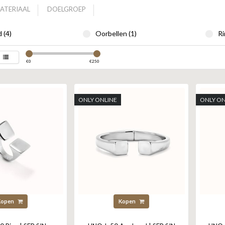
ATERIAAL
DOELGROEP
 (4)
Oorbellen (1)
Ri
€
0
€
250
ONLY ONLINE
ONLY ON
Kopen
Kopen