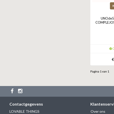
UNOde50
COMPLEJOS 
O
€
Pagina 1 van 1
Contactgegevens
Klantenserv
LOVABLE THINGS
Over ons