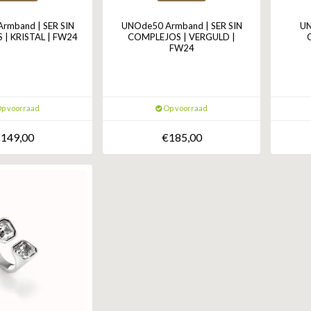
rmband | SER SIN
UNOde50 Armband | SER SIN
UN
| KRISTAL | FW24
COMPLEJOS | VERGULD |
FW24
p voorraad
Op voorraad
149,00
€185,00