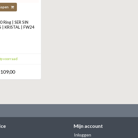
Kopen
 Ring | SER SIN
| KRISTAL | FW24
p voorraad
109,00
ice
Mijn account
Inloggen