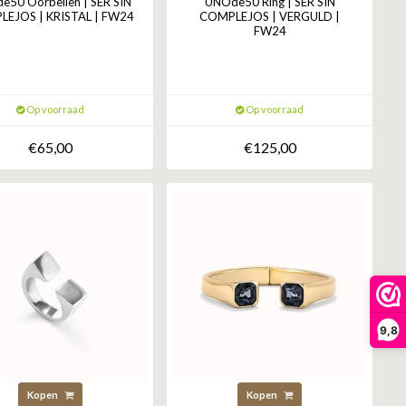
50 Oorbellen | SER SIN
UNOde50 Ring | SER SIN
EJOS | KRISTAL | FW24
COMPLEJOS | VERGULD |
FW24
Op voorraad
Op voorraad
€65,00
€125,00
9,8
Kopen
Kopen