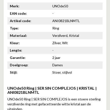
Merk:
UNOde50
EAN code:
-
Artikel code:
ANI0821BLNMTL
Type:
Ring
Materiaal:
Verzilverd, Kristal
Kleur:
Zilver, Wit
Lengte:
-
Garantie:
2 jaar
Doelgroep:
Dames
Stijl:
Stoer, stijlvol
UNOde50 Ring | SER SIN COMPLEJOS | KRISTAL |
ANI0821BLNMTL
UNOde50 Ring | SER SIN COMPLEJOS is een stoere sterling
verzilverde ring met gefacetteerde witte kristal aan de
uiteinden.