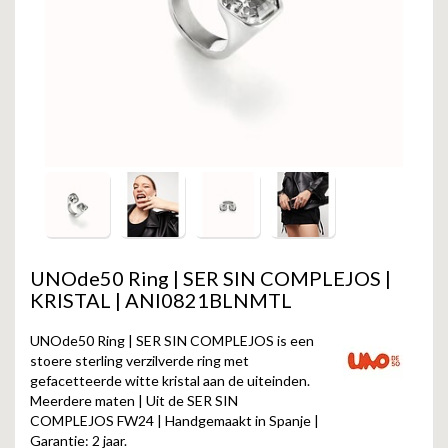
GOLD
SANJOYA
SER INTREPIDA | SS25
CADEAU MAN
BLOG
HORLOGE
GNOES
CADEAUTJES TOT € 50
SALE
YMALA
CADEAUTJES TOT € 100
REBEL & ROSE
CADEAUTJES VANAF € 100
SILK | SALE
JOSH
UNOde50 Ring | SER SIN COMPLEJOS |
KRISTAL | ANI0821BLNMTL
KARMA
UNOde50 Ring | SER SIN COMPLEJOS is een
CAMPS & CAMPS
stoere sterling verzilverde ring met
gefacetteerde witte kristal aan de uiteinden.
Meerdere maten | Uit de SER SIN
BERNICE
COMPLEJOS FW24 | Handgemaakt in Spanje |
Garantie: 2 jaar.