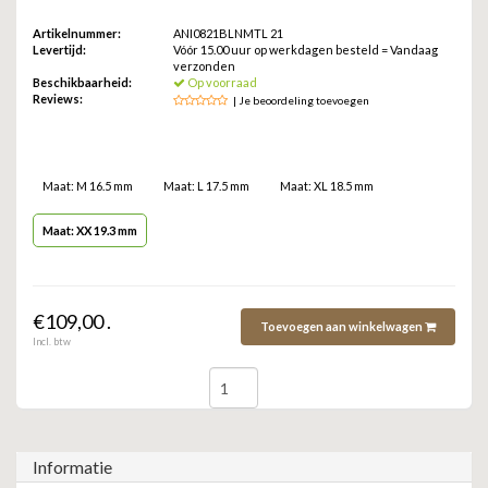
ZAG BIJOUX
Artikelnummer:
ANI0821BLNMTL 21
Levertijd:
Vóór 15.00 uur op werkdagen besteld = Vandaag
LILLY
verzonden
Beschikbaarheid:
Op voorraad
Reviews:
| Je beoordeling toevoegen
KAPTEN & SON
Maat: M 16.5 mm
Maat: L 17.5 mm
Maat: XL 18.5 mm
Maat: XX 19.3 mm
€109,00 .
Toevoegen aan winkelwagen
Incl. btw
Informatie