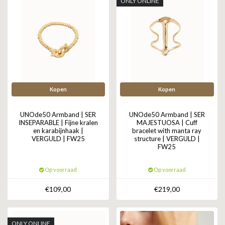
ONLY ONLINE
Kopen
Kopen
UNOde50 Armband | SER
UNOde50 Armband | SER
INSEPARABLE | Fijne kralen
MAJESTUOSA | Cuff
en karabijnhaak |
bracelet with manta ray
VERGULD | FW25
structure | VERGULD |
FW25
Op voorraad
Op voorraad
€109,00
€219,00
ONLY ONLINE