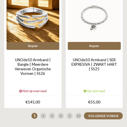
Kopen
Kopen
UNOde50 Armband |
UNOde50 Armband | SER
Bangle | Meerdere
EXPRESIVA | ZWART HART
Verweven Organische
| SS25
Vormen | SS26
Niet op voorraad
Op voorraad
€145,00
€55,00
1
2
3
4
5
13
VOLGENDE VORIGE