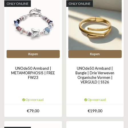
ONLY ONLINE
ONLY ONLINE
Kopen
Kopen
UNOde50 Armband |
UNOde50 Armband |
METAMORPHOSIS | FREE
Bangle | Drie Verweven
FW23
Organische Vormen |
VERGULD | SS26
Op voorraad
Op voorraad
€79,00
€199,00