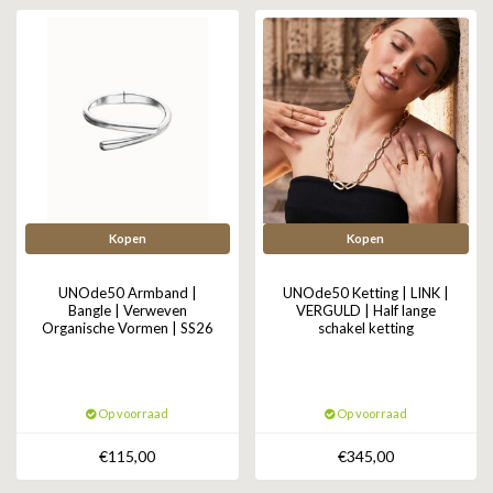
ZAG BIJOUX
LILLY
KAPTEN & SON
Kopen
Kopen
UNOde50 Armband |
UNOde50 Ketting | LINK |
Bangle | Verweven
VERGULD | Half lange
Organische Vormen | SS26
schakel ketting
Op voorraad
Op voorraad
€115,00
€345,00