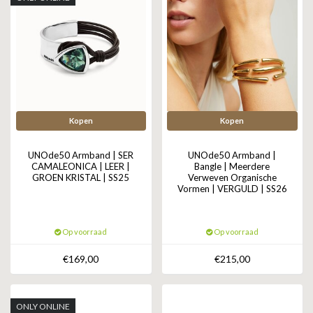
Kopen
Kopen
UNOde50 Armband | SER
UNOde50 Armband |
CAMALEONICA | LEER |
Bangle | Meerdere
GROEN KRISTAL | SS25
Verweven Organische
Vormen | VERGULD | SS26
Op voorraad
Op voorraad
€169,00
€215,00
ONLY ONLINE