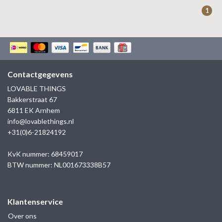
ZAG BIJOUX
1
LILLY
KAPTEN & SON
Contactgegevens
LOVABLE THINGS
Bakkerstraat 67
6811 EK Arnhem
info@lovablethings.nl
+31(0)6-21824192
KvK nummer: 68459017
BTW nummer: NL001673338B57
Klantenservice
Over ons