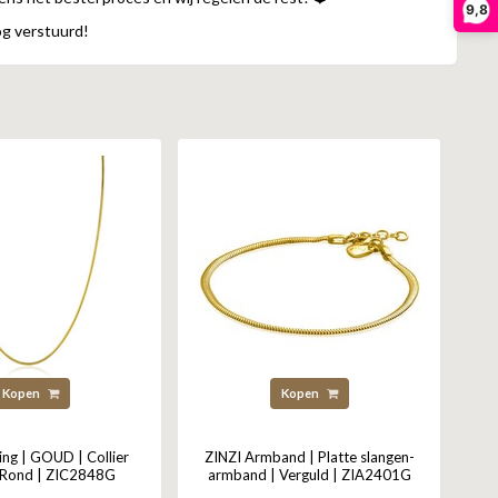
9,8
og verstuurd!
Kopen
Kopen
ing | GOUD | Collier
ZINZI Armband | Platte slangen-
 Rond | ZIC2848G
armband | Verguld | ZIA2401G