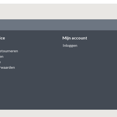
ice
Mijn account
Inloggen
etourneren
en
e
rwaarden