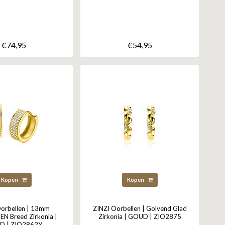
€74,95
€54,95
Kopen
Kopen
Oorbellen | 13mm
ZINZI Oorbellen | Golvend Glad
N Breed Zirkonia |
Zirkonia | GOUD | ZIO2875
D | ZIO2862Y