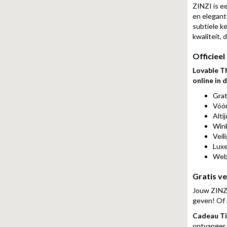
ZINZI is e
en elegant
subtiele ke
kwaliteit, 
Officieel
Lovable T
online in
Grat
Vóór
Alti
Wink
Veil
Luxe
Web
Gratis v
Jouw ZINZI
geven! Of a
Cadeau Ti
ontvanger i