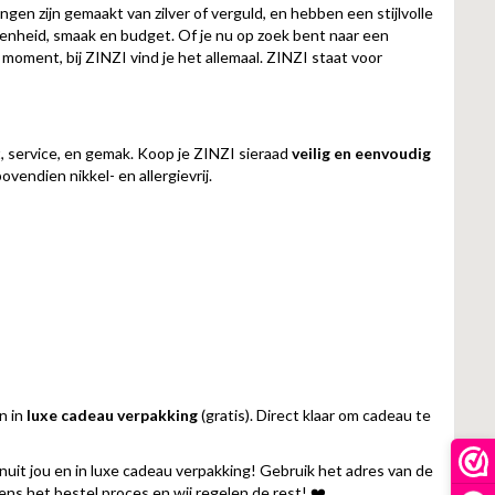
en zijn gemaakt van zilver of verguld, en hebben een stijlvolle
genheid, smaak en budget. Of je nu op zoek bent naar een
 moment, bij ZINZI vind je het allemaal. ZINZI staat voor
t, service, en gemak. Koop je ZINZI sieraad
veilig en eenvoudig
vendien nikkel- en allergievrij.
n in
luxe cadeau verpakking
(gratis). Direct klaar om cadeau te
uit jou en in luxe cadeau verpakking! Gebruik het adres van de
dens het bestel proces en wij regelen de rest! ❤️