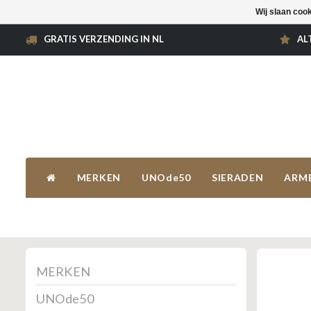
Wij slaan coo
GRATIS VERZENDING IN NL
AL
MERKEN
UNOde50
SIERADEN
ARM
MERKEN
UNOde50