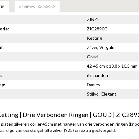
IE
REVIEWS
ZINZI
code:
ZIC2890G
Ketting
l:
Zilver, Verguld
Goud
42-45 cm x 13,8 x 10,5 mm
:
6 maanden
ep:
Dames
Stijlvol, Elegant
etting | Drie Verbonden Ringen | GOUD | ZIC28
plated zilveren collier 45cm met hanger van drie verbonden ringen (knoop
ardigd van eerste gehalte zilver (925) en extra geelverguld.