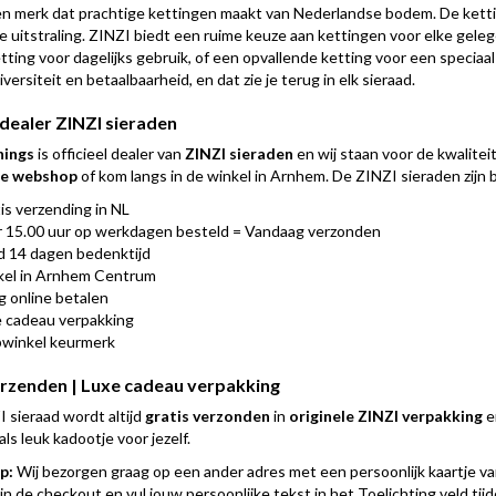
en merk dat prachtige kettingen maakt van Nederlandse bodem. De ketting
e uitstraling. ZINZI biedt een ruime keuze aan kettingen voor elke gele
tting voor dagelijks gebruik, of een opvallende ketting voor een speciaal
diversiteit en betaalbaarheid, en dat zie je terug in elk sieraad.
 dealer ZINZI sieraden
hings
is officieel dealer van
ZINZI sieraden
en wij staan voor de kwalitei
 de webshop
of kom langs in de winkel in Arnhem. De ZINZI sieraden zijn bo
is verzending in NL
 15.00 uur op werkdagen besteld = Vandaag verzonden
jd 14 dagen bedenktijd
el in Arnhem Centrum
ig online betalen
 cadeau verpakking
winkel keurmerk
erzenden | Luxe cadeau verpakking
 sieraad wordt altijd
gratis verzonden
in
originele ZINZI verpakking
e
ls leuk kadootje voor jezelf.
p:
Wij bezorgen graag op een ander adres met een persoonlijk kaartje van
n de checkout en vul jouw persoonlijke tekst in het Toelichting veld tij