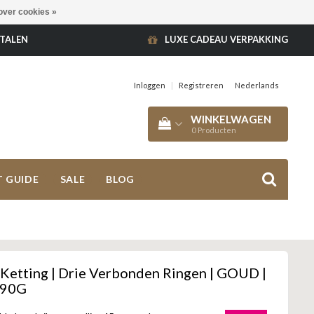
over cookies »
ETALEN
LUXE CADEAU VERPAKKING
Inloggen
|
Registreren
Nederlands
WINKELWAGEN
0
Producten
T GUIDE
SALE
BLOG
Ketting | Drie Verbonden Ringen | GOUD |
890G