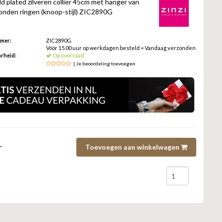
d plated zilveren collier 45cm met hanger van
bonden ringen (knoop-stijl) ZIC2890G
mmer:
ZIC2890G
Vóór 15.00 uur op werkdagen besteld = Vandaag verzonden
rheid:
Op voorraad
| Je beoordeling toevoegen
.
Toevoegen aan winkelwagen