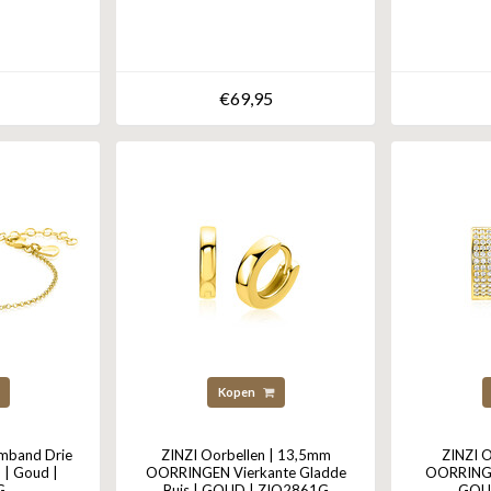
€69,95
Kopen
mband Drie
ZINZI Oorbellen | 13,5mm
ZINZI 
 | Goud |
OORRINGEN Vierkante Gladde
OORRINGE
G
Buis | GOUD | ZIO2861G
GOU