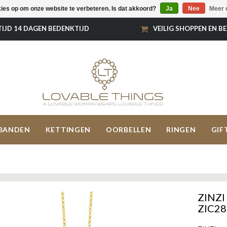
kies op om onze website te verbeteren. Is dat akkoord?
Ja
Nee
Meer 
TIJD 14 DAGEN BEDENKTIJD
VEILIG SHOPPEN EN B
BANDEN
KETTINGEN
OORBELLEN
RINGEN
GIF
ZINZI 
ZIC2