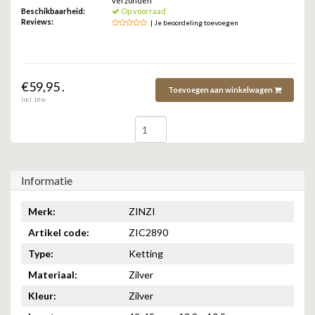
verzonden
ZAG BIJOUX
Beschikbaarheid:
Op voorraad
Reviews:
| Je beoordeling toevoegen
LILLY
KAPTEN & SON
€59,95 .
Toevoegen aan winkelwagen
Incl. btw
Informatie
Merk:
ZINZI
Artikel code:
ZIC2890
Type:
Ketting
Materiaal:
Zilver
Kleur:
Zilver