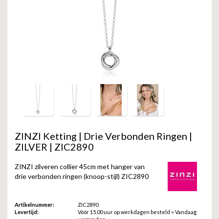
GOLD
SANJOYA
SER INTREPIDA | SS25
CADEAU MAN
BLOG
HORLOGE
GNOES
CADEAUTJES TOT € 50
SALE
YMALA
CADEAUTJES TOT € 100
REBEL & ROSE
CADEAUTJES VANAF € 100
SILK | SALE
JOSH
ZINZI Ketting | Drie Verbonden Ringen |
ZILVER | ZIC2890
KARMA
ZINZI zilveren collier 45cm met hanger van
CAMPS & CAMPS
drie verbonden ringen (knoop-stijl) ZIC2890
BERNICE
Artikelnummer:
ZIC2890
Levertijd:
Vóór 15.00 uur op werkdagen besteld = Vandaag