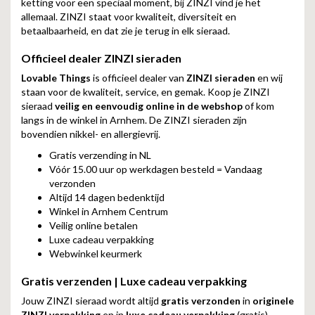
ketting voor een speciaal moment, bij ZINZI vind je het
allemaal. ZINZI staat voor kwaliteit, diversiteit en
betaalbaarheid, en dat zie je terug in elk sieraad.
Officieel dealer ZINZI sieraden
Lovable Things
is officieel dealer van
ZINZI sieraden
en wij
staan voor de kwaliteit, service, en gemak. Koop je ZINZI
sieraad
veilig en eenvoudig online in de webshop
of kom
langs in de winkel in Arnhem. De ZINZI sieraden zijn
bovendien nikkel- en allergievrij.
Gratis verzending in NL
Vóór 15.00 uur op werkdagen besteld = Vandaag
verzonden
Altijd 14 dagen bedenktijd
Winkel in Arnhem Centrum
Veilig online betalen
Luxe cadeau verpakking
Webwinkel keurmerk
Gratis verzenden | Luxe cadeau verpakking
Jouw ZINZI sieraad wordt altijd
gratis verzonden
in
originele
ZINZI verpakking
en in
luxe cadeau verpakking
(gratis).