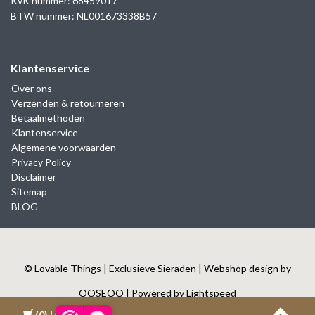
KvK nummer: 68459017
BTW nummer: NL001673338B57
Klantenservice
Over ons
Verzenden & retourneren
Betaalmethoden
Klantenservice
Algemene voorwaarden
Privacy Policy
Disclaimer
Sitemap
BLOG
© Lovable Things | Exclusieve Sieraden | Webshop design by
OOSEOO
| Powered by
Lightspeed
(0)
| €0,00