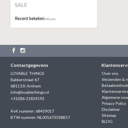
SALE
Recent bekeken
Wissen
Contactgegevens
Klantenserv
LOVABLE THINGS
Over ons
Verzenden & r
Bakkerstraat 67
Betaalmethod
6811 EK Arnhem
Klantenservic
info@lovablethings.nl
Algemene voo
+31(0)6-21824192
Privacy Policy
Disclaimer
KvK nummer: 68459017
Sitemap
BTW nummer: NL001673338B57
BLOG