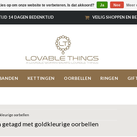
kies op om onze website te verbeteren. Is dat akkoord?
Ja
Nee
Meer 
TIJD 14 DAGEN BEDENKTIJD
VEILIG SHOPPEN EN B
BANDEN
KETTINGEN
OORBELLEN
RINGEN
GIF
kleurige oorbellen
 getagd met goldkleurige oorbellen