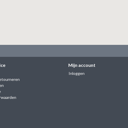
ice
Mijn account
Inloggen
etourneren
en
e
rwaarden