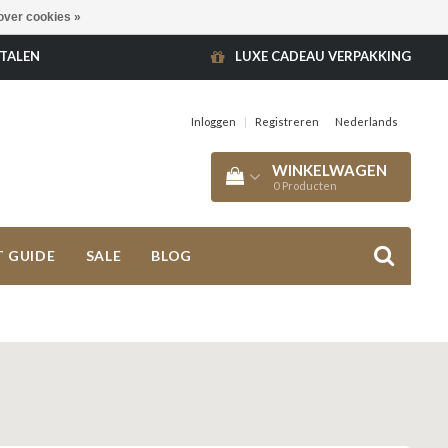
over cookies »
ETALEN
LUXE CADEAU VERPAKKING
Inloggen
|
Registreren
Nederlands
WINKELWAGEN
0
Producten
T GUIDE
SALE
BLOG