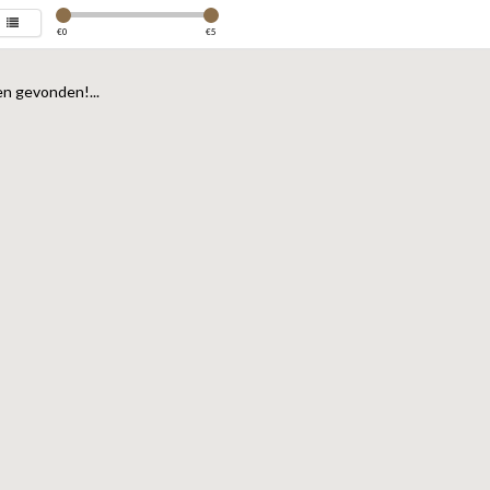
€
0
€
5
n gevonden!...