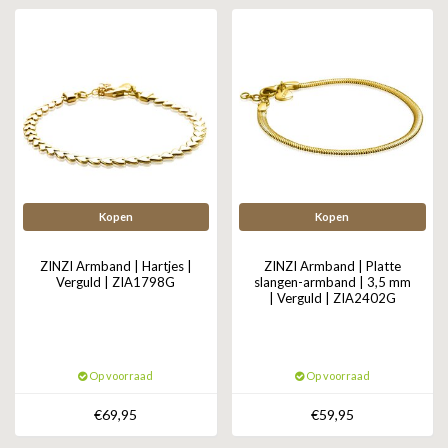
ZAG BIJOUX
LILLY
KAPTEN & SON
Kopen
Kopen
ZINZI Armband | Hartjes |
ZINZI Armband | Platte
Verguld | ZIA1798G
slangen-armband | 3,5 mm
| Verguld | ZIA2402G
Op voorraad
Op voorraad
€69,95
€59,95