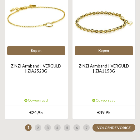
Kopen
Kopen
ZINZI Armband | VERGULD
ZINZI Armband | VERGULD
| ZIA2523G
| ZIA1153G
Op voorraad
Op voorraad
€24,95
€49,95
1
2
3
4
5
6
7
VOLGENDE VORIGE