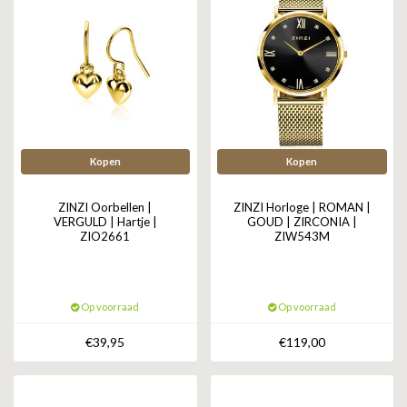
Kopen
Kopen
ZINZI Oorbellen |
ZINZI Horloge | ROMAN |
VERGULD | Hartje |
GOUD | ZIRCONIA |
ZIO2661
ZIW543M
Op voorraad
Op voorraad
€39,95
€119,00