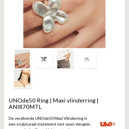
GOLD
SANJOYA
SER INTREPIDA | SS25
CADEAU MAN
BLOG
HORLOGE
GNOES
CADEAUTJES TOT € 50
SALE
YMALA
CADEAUTJES TOT € 100
REBEL & ROSE
CADEAUTJES VANAF € 100
SILK | SALE
JOSH
KARMA
UNOde50 Ring | Maxi vlinderring |
CAMPS & CAMPS
ANI870MTL
BERNICE
De verzilverde UNOde50 Maxi Vlinderring is
een sculpturaal statement met open vleugels