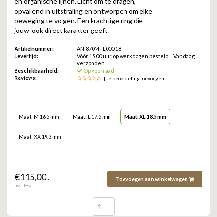
en organische lijnen. Licht om te dragen,
ZAG BIJOUX
opvallend in uitstraling en ontworpen om elke
beweging te volgen. Een krachtige ring die
LILLY
jouw look direct karakter geeft.
Artikelnummer:
ANI870MTL000 18
KAPTEN & SON
Levertijd:
Vóór 15.00 uur op werkdagen besteld = Vandaag
verzonden
Beschikbaarheid:
Op voorraad
Reviews:
| Je beoordeling toevoegen
Maat: M 16.5 mm
Maat: L 17.5 mm
Maat: XL 18.5 mm
Maat: XX 19.3 mm
€115,00 .
Toevoegen aan winkelwagen
Incl. btw