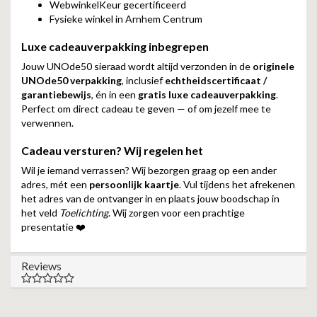
WebwinkelKeur gecertificeerd
Fysieke winkel in Arnhem Centrum
Luxe cadeauverpakking inbegrepen
Jouw UNOde50 sieraad wordt altijd verzonden in de
originele
UNOde50 verpakking
, inclusief
echtheidscertificaat /
garantiebewijs
, én in een
gratis luxe cadeauverpakking
.
Perfect om direct cadeau te geven — of om jezelf mee te
verwennen.
Cadeau versturen? Wij regelen het
Wil je iemand verrassen? Wij bezorgen graag op een ander
adres, mét een
persoonlijk kaartje
. Vul tijdens het afrekenen
het adres van de ontvanger in en plaats jouw boodschap in
het veld
Toelichting
. Wij zorgen voor een prachtige
presentatie ❤️
Reviews