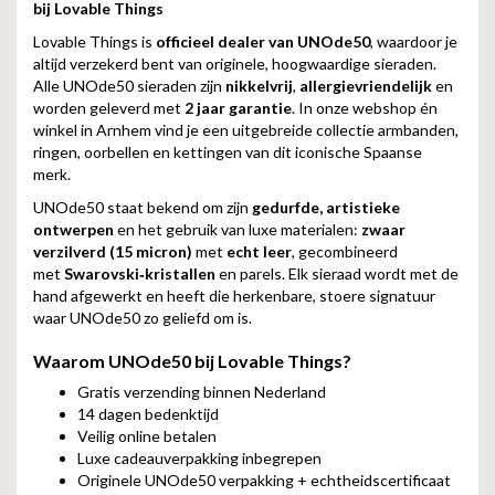
bij Lovable Things
Lovable Things is
officieel dealer van UNOde50
, waardoor je
altijd verzekerd bent van originele, hoogwaardige sieraden.
Alle UNOde50 sieraden zijn
nikkelvrij
,
allergievriendelijk
en
worden geleverd met
2 jaar garantie
. In onze webshop én
winkel in Arnhem vind je een uitgebreide collectie armbanden,
ringen, oorbellen en kettingen van dit iconische Spaanse
merk.
UNOde50 staat bekend om zijn
gedurfde, artistieke
ontwerpen
en het gebruik van luxe materialen:
zwaar
verzilverd (15 micron)
met
echt leer
, gecombineerd
met
Swarovski‑kristallen
en parels. Elk sieraad wordt met de
hand afgewerkt en heeft die herkenbare, stoere signatuur
waar UNOde50 zo geliefd om is.
Waarom UNOde50 bij Lovable Things?
Gratis verzending binnen Nederland
14 dagen bedenktijd
Veilig online betalen
Luxe cadeauverpakking inbegrepen
Originele UNOde50 verpakking + echtheidscertificaat