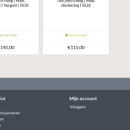
0 Ring | Maxi
UNOde50 Ring | Maxi
g | Verguld | SS26
vlinderring | SS26
p voorraad
Op voorraad
145,00
€115,00
ice
Mijn account
Inloggen
etourneren
en
e