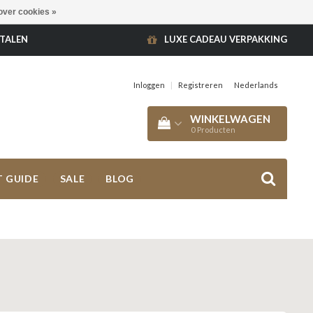
over cookies »
ETALEN
LUXE CADEAU VERPAKKING
Inloggen
|
Registreren
Nederlands
WINKELWAGEN
0
Producten
T GUIDE
SALE
BLOG