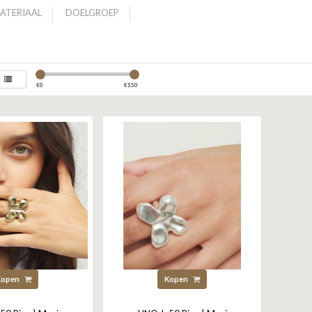
ATERIAAL
DOELGROEP
€
0
€
150
Kopen
Kopen