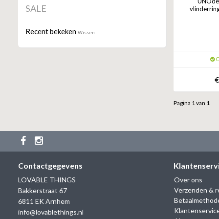
UNOde5
SALE
vlinderrin
Recent bekeken
Wissen
O
€
Pagina 1 van 1
Contactgegevens
Klantenserv
LOVABLE THINGS
Over ons
Verzenden & r
Bakkerstraat 67
Betaalmethod
6811 EK Arnhem
Klantenservic
info@lovablethings.nl