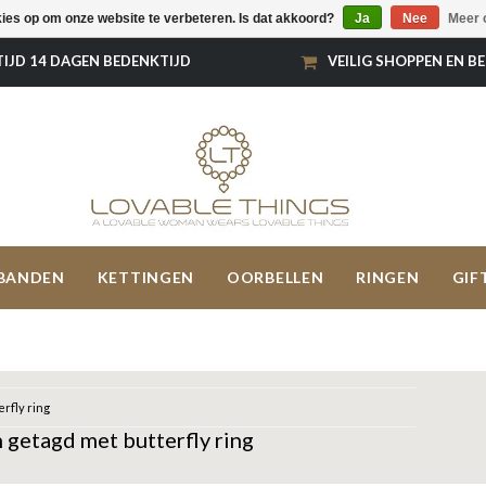
kies op om onze website te verbeteren. Is dat akkoord?
Ja
Nee
Meer 
TIJD 14 DAGEN BEDENKTIJD
VEILIG SHOPPEN EN B
BANDEN
KETTINGEN
OORBELLEN
RINGEN
GIF
erfly ring
getagd met butterfly ring