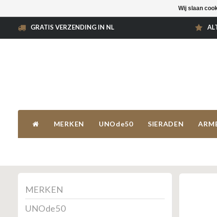
Wij slaan coo
GRATIS VERZENDING IN NL
AL
MERKEN
UNOde50
SIERADEN
ARM
MERKEN
UNOde50