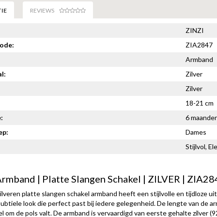
IE
REVIEWS
ZINZI
code:
ZIA2847
Armband
l:
Zilver
Zilver
18-21 cm
:
6 maande
ep:
Dames
Stijlvol, E
rmband | Platte Slangen Schakel | ZILVER | ZIA28
ilveren platte slangen schakel armband heeft een stijlvolle en tijdloze ui
ubtiele look die perfect past bij iedere gelegenheid. De lengte van de a
l om de pols valt. De armband is vervaardigd van eerste gehalte zilver 