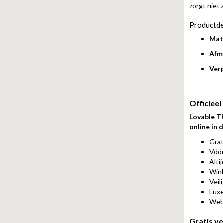
zorgt niet 
Productde
Mate
Afm
Ver
Officieel
Lovable T
online in
Grat
Vóór
Alti
Wink
Veil
Luxe
Web
Gratis v