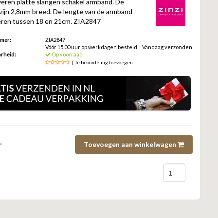
veren platte slangen schakel armband. De
 zijn 2,8mm breed. De lengte van de armband
riëren tussen 18 en 21cm. ZIA2847
mmer:
ZIA2847
Vóór 15.00 uur op werkdagen besteld = Vandaag verzonden
rheid:
Op voorraad
| Je beoordeling toevoegen
.
Toevoegen aan winkelwagen