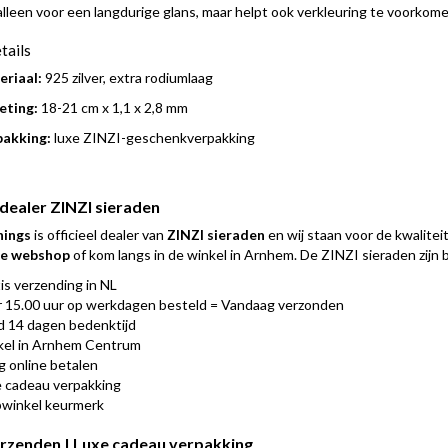
alleen voor een langdurige glans, maar helpt ook verkleuring te voorkome
tails
riaal:
925 zilver, extra rodiumlaag
eting:
18-21 cm x 1,1 x 2,8 mm
pakking:
luxe ZINZI-geschenkverpakking
 dealer ZINZI sieraden
hings
is officieel dealer van
ZINZI sieraden
en wij staan voor de kwalitei
 de webshop
of kom langs in de winkel in Arnhem. De ZINZI sieraden zijn bo
is verzending in NL
 15.00 uur op werkdagen besteld = Vandaag verzonden
jd 14 dagen bedenktijd
el in Arnhem Centrum
ig online betalen
 cadeau verpakking
winkel keurmerk
erzenden | Luxe cadeau verpakking