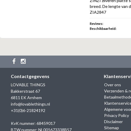
ZINZI zilveren platte 
breed. De lengte van d
ZIA2847
Reviews:
Beschikbaarheid:
Contactgegevens
Klantenserv
LOVABLE THINGS
Over ons
Verzenden & r
Bakkerstraat 67
Betaalmethod
6811 EK Arnhem
Klantenservic
info@lovablethings.nl
Algemene voo
+31(0)6-21824192
Privacy Policy
Disclaimer
KvK nummer: 68459017
Sitemap
BTW nummer: NL001673338B57