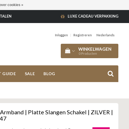
over cookies »
ETALEN
LUXE CADEAU VERPAKKING
Inloggen
|
Registreren
Nederlands
WINKELWAGEN
0
Producten
T GUIDE
SALE
BLOG
Armband | Platte Slangen Schakel | ZILVER |
847