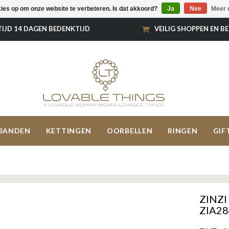
kies op om onze website te verbeteren. Is dat akkoord?
Ja
Nee
Meer 
TIJD 14 DAGEN BEDENKTIJD
VEILIG SHOPPEN EN B
BANDEN
KETTINGEN
OORBELLEN
RINGEN
GIF
ZINZI 
ZIA2