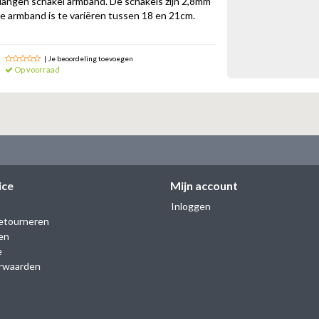
slangen schakel armband. De schakels zijn 2,8mm
e armband is te variëren tussen 18 en 21cm.
| Je beoordeling toevoegen
Op voorraad
ice
Mijn account
Inloggen
etourneren
en
e
rwaarden