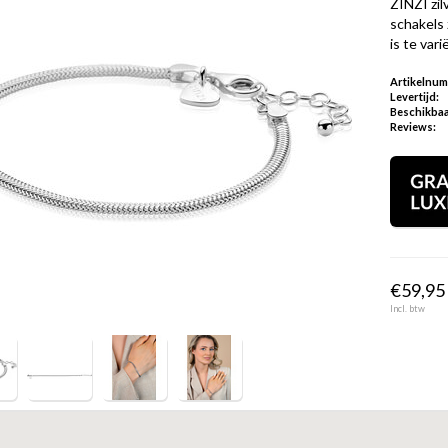
ZINZI zil
schakels
is te va
Artikelnu
Levertijd:
Beschikbaa
Reviews:
€59,95 
Incl. btw