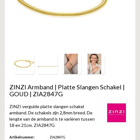
GOLD
SANJOYA
SER INTREPIDA | SS25
CADEAU MAN
BLOG
HORLOGE
GNOES
CADEAUTJES TOT € 50
SALE
YMALA
CADEAUTJES TOT € 100
REBEL & ROSE
CADEAUTJES VANAF € 100
SILK | SALE
JOSH
ZINZI Armband | Platte Slangen Schakel |
GOUD | ZIA2847G
KARMA
ZINZI vergulde platte slangen schakel
CAMPS & CAMPS
armband. De schakels zijn 2,8mm breed. De
lengte van de armband is te variëren tussen
18 en 21cm. ZIA2847G
BERNICE
Artikelnummer:
ZIA2847G