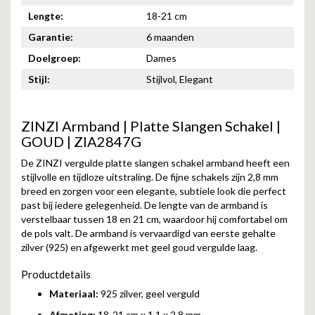
Lengte:
18-21 cm
Garantie:
6 maanden
Doelgroep:
Dames
Stijl:
Stijlvol, Elegant
ZINZI Armband | Platte Slangen Schakel |
GOUD | ZIA2847G
De
ZINZI
vergulde platte slangen schakel armband heeft een
stijlvolle en tijdloze uitstraling. De fijne schakels zijn 2,8 mm
breed en zorgen voor een elegante, subtiele look die perfect
past bij iedere gelegenheid. De lengte van de armband is
verstelbaar tussen 18 en 21 cm, waardoor hij comfortabel om
de pols valt. De armband is vervaardigd van eerste gehalte
zilver (925) en afgewerkt met geel goud vergulde laag.
Productdetails
Materiaal:
925 zilver, geel verguld
Afmeting:
18-21 cm x 1,1 x 2,8 mm