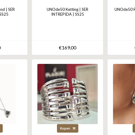
d | SER
UNOde50 Ketting | SER
UNOde50 Ri
 SS25
INTREPIDA | SS25
0
€169,00
Kopen