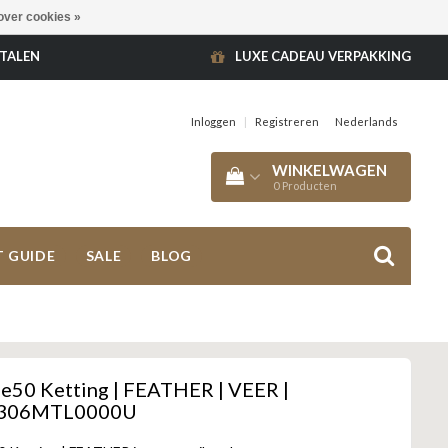
over cookies »
ETALEN
LUXE CADEAU VERPAKKING
Inloggen
|
Registreren
Nederlands
WINKELWAGEN
0
Producten
T GUIDE
SALE
BLOG
50 Ketting | FEATHER | VEER |
306MTL0000U