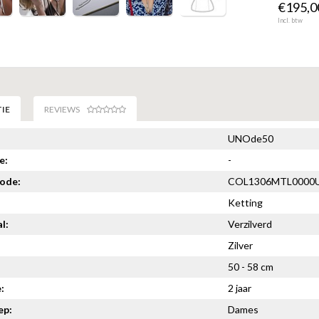
€195,00
Incl. btw
IE
REVIEWS
UNOde50
e:
-
code:
COL1306MTL0000
Ketting
l:
Verzilverd
Zilver
50 - 58 cm
:
2 jaar
ep:
Dames