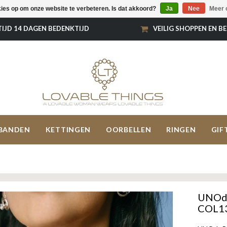
kies op om onze website te verbeteren. Is dat akkoord?
Ja
Nee
Meer 
TIJD 14 DAGEN BEDENKTIJD
VEILIG SHOPPEN EN B
BANDEN
KETTINGEN
OORBELLEN
RINGEN
GIF
UNOde
COL1