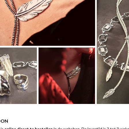
OON
 is
online direct te bestellen
in de webshop. De levertijd is 2 tot 3 wek