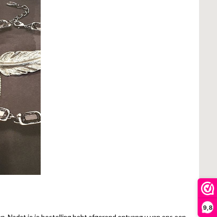
9,8
en. Nadat je je bestelling hebt afgerond ontvang u van ons een