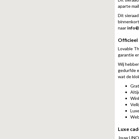
aparte mai
Dit sieraa
binnenkort 
naar
info@
Officiee
Lovable Thi
garantie en 
Wij hebben
gedurfde 
wat de klo
Grat
Alti
Wink
Veil
Luxe
Web
Luxe cad
Jouw UNOde