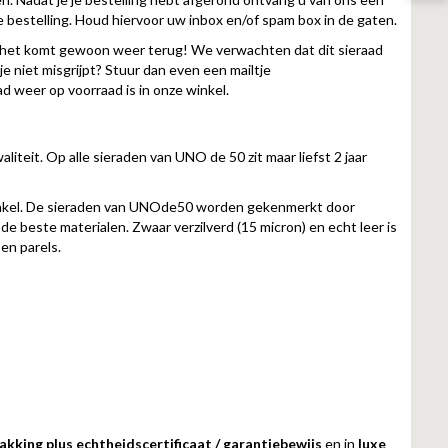
e bestelling. Houd hiervoor uw inbox en/of spam box in de gaten.
es: het komt gewoon weer terug! We verwachten dat dit sieraad
je niet misgrijpt? Stuur dan even een mailtje
ad weer op voorraad is in onze winkel.
liteit. Op alle sieraden van UNO de 50 zit maar liefst 2 jaar
nkel. De sieraden van UNOde50 worden gekenmerkt door
 beste materialen. Zwaar verzilverd (15 micron) en echt leer is
en parels.
kking plus echtheidscertificaat / garantiebewijs
en in
luxe