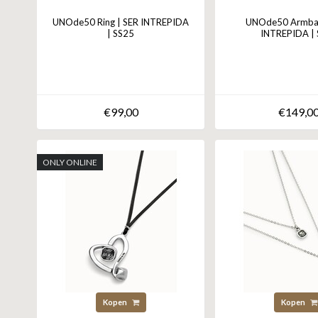
UNOde50 Ring | SER INTREPIDA
UNOde50 Armban
| SS25
INTREPIDA |
€99,00
€149,0
ONLY ONLINE
Kopen
Kopen