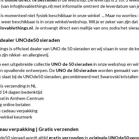
l (van
info@lovablethings.nl
) met informatie omtrent de leverdatum van j
d is momenteel niet fysiek beschikbaar in onze winkel ... Maar no worri
weer beschikbaar is in onze winkel/webshop. Wil je er zeker van zijn dat 
lovablethings.nl
. Je ontvangt direct een mailtje van ons zodra het siera
l dealer UNOde50 sieraden
ngs is officieel dealer van UNO de 50 sieraden en wij staan in voor de kwa
zijn nikkel- en allergievrij.
 een uitgebreide collectie
UNO de 50 sieraden
in onze webshop en wi
en opvallende ontwerpen. De
UNO de 50 sieraden
worden gemaakt van de
k slaat bij de UNOde50 sieraden, gecombineerd met Swarovski kristallen 
is verzending in NL
jd 14 dagen bedenktijd
el in Arnhem Centrum
ig online betalen
 cadeau verpakking
winkel keurmerk
eau verpakking | Gratis verzenden
50 sieraad wordt altijd
gratis verzonden
in
originele UNOde50 verpa