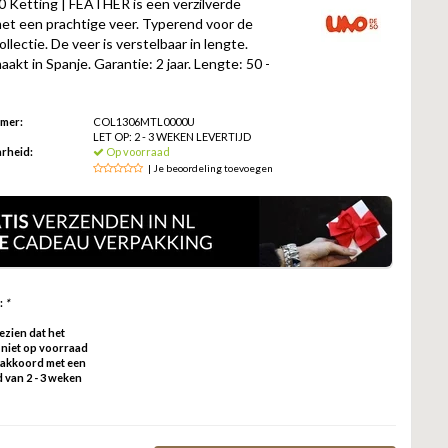
Ketting | FEATHER is een verzilverde
met een prachtige veer. Typerend voor de
lectie. De veer is verstelbaar in lengte.
kt in Spanje. Garantie: 2 jaar. Lengte: 50 -
mmer:
COL1306MTL0000U
LET OP: 2 - 3 WEKEN LEVERTIJD
rheid:
Op voorraad
| Je beoordeling toevoegen
:
*
gezien dat het
 niet op voorraad
a akkoord met een
d van 2 - 3 weken