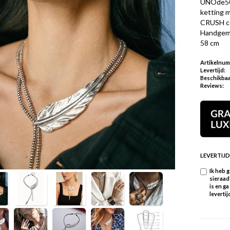
UNOde50 
ketting 
CRUSH col
Handgemaa
58 cm
Artikelnu
Levertijd:
Beschikbaa
Reviews:
LEVERTIJD
Ik heb 
sieraad
is en g
levertij