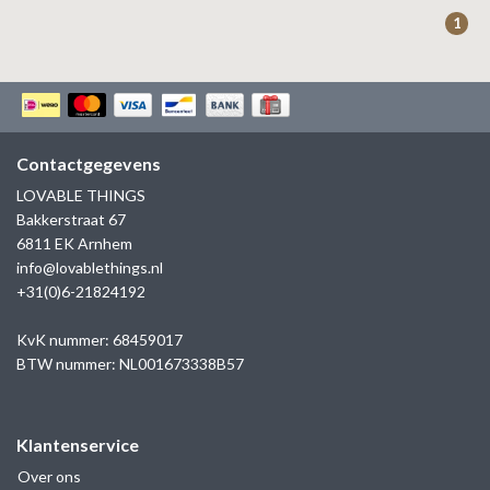
ZAG BIJOUX
1
LILLY
KAPTEN & SON
Contactgegevens
LOVABLE THINGS
Bakkerstraat 67
6811 EK Arnhem
info@lovablethings.nl
+31(0)6-21824192
KvK nummer: 68459017
BTW nummer: NL001673338B57
Klantenservice
Over ons