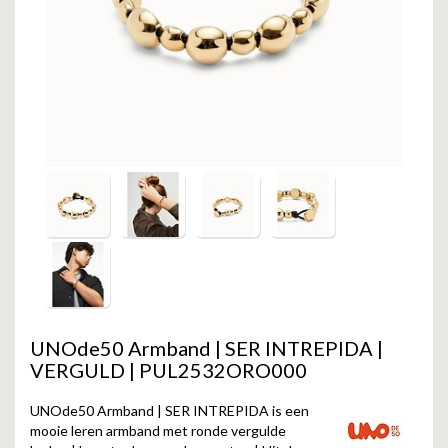
GOLD
SANJOYA
SER INTREPIDA | SS25
CADEAU MAN
BLOG
HORLOGE
GNOES
CADEAUTJES TOT € 50
SALE
YMALA
CADEAUTJES TOT € 100
REBEL & ROSE
CADEAUTJES VANAF € 100
SILK | SALE
JOSH
KARMA
UNOde50 Armband | SER INTREPIDA |
CAMPS & CAMPS
VERGULD | PUL2532ORO000
BERNICE
UNOde50 Armband | SER INTREPIDA is een
mooie leren armband met ronde vergulde