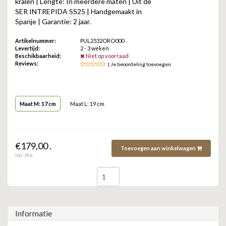
kralen | Lengte: In meerdere maten | Uit de
ZAG BIJOUX
SER INTREPIDA SS25 | Handgemaakt in
Spanje | Garantie: 2 jaar.
LILLY
Artikelnummer:
PUL2532ORO000
Levertijd:
2 - 3 weken
KAPTEN & SON
Beschikbaarheid:
Niet op voorraad
Reviews:
| Je beoordeling toevoegen
Maat M: 17 cm
Maat L: 19 cm
€179,00 .
Toevoegen aan winkelwagen
Incl. btw
Informatie