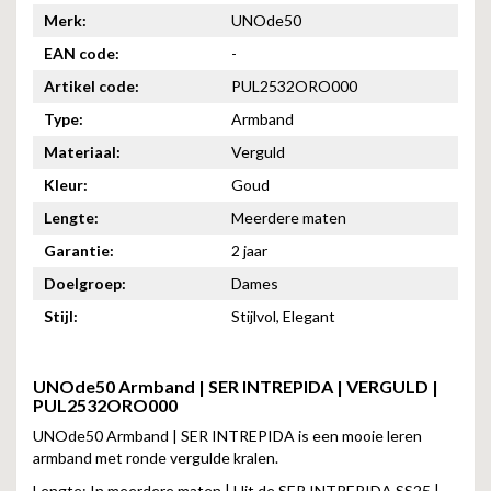
Merk:
UNOde50
EAN code:
-
Artikel code:
PUL2532ORO000
Type:
Armband
Materiaal:
Verguld
Kleur:
Goud
Lengte:
Meerdere maten
Garantie:
2 jaar
Doelgroep:
Dames
Stijl:
Stijlvol, Elegant
UNOde50 Armband | SER INTREPIDA | VERGULD |
PUL2532ORO000
UNOde50 Armband | SER INTREPIDA is een mooie leren
armband met ronde vergulde kralen.
Lengte: In meerdere maten | Uit de SER INTREPIDA SS25 |