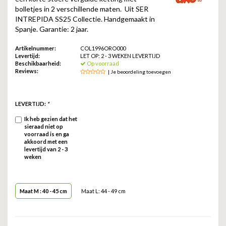
ZAG BIJOUX
bolletjes in 2 verschillende maten. Uit SER
INTREPIDA SS25 Collectie. Handgemaakt in
Spanje. Garantie: 2 jaar.
LILLY
Artikelnummer:
COL1996ORO000
KAPTEN & SON
Levertijd:
LET OP: 2 - 3 WEKEN LEVERTIJD
Beschikbaarheid:
Op voorraad
Reviews:
| Je beoordeling toevoegen
LEVERTIJD:
*
Ik heb gezien dat het
sieraad niet op
voorraad is en ga
akkoord met een
levertijd van 2 - 3
weken
Maat M : 40 - 45 cm
Maat L: 44 - 49 cm