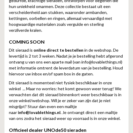
gedurfde, krachtige sieraden, ontworpen voor degenen die
hun uniekheid omarmen. Deze collectie bestaat uit een
verscheidenheid aan stukken, waaronder armbanden,
kettingen, oorbellen en ringen, allemaal vervaardigd met
hoogwaardige materialen zoals vergulde en sterling
verzilverde kralen.
COMING SOON
Dit sieraad is
online direct te bestellen
in de webshop. De
levertijd is 2 tot 3 weken. Nadat je je bestelling hebt afgerond
ontvang u van ons een aparte mail (van
info@lovablethings.nl
)
met informatie omtrent de leverdatum van je bestelling. Houd
hiervoor uw inbox en/of spam box in de gaten.
Dit sieraad is momenteel niet fysiek beschikbaar in onze
winkel ... Maar no worries: het komt gewoon weer terug! We
verwachten dat dit sieraad binnenkort weer beschikbaar is in
onze winkel/webshop. Wil je er zeker van zijn dat je niet
misgrijpt? Stuur dan even een mailtje
naar
info@lovablethings.nl
. Je ontvangt direct een mailtje
van ons zodra het sieraad weer op voorraad is in onze winkel.
Officieel dealer UNOde50 sieraden