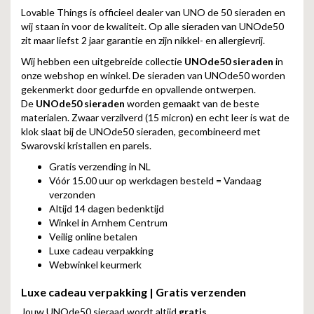
Lovable Things is officieel dealer van UNO de 50 sieraden en
wij staan in voor de kwaliteit. Op alle sieraden van UNOde50
zit maar liefst 2 jaar garantie en zijn nikkel- en allergievrij.
Wij hebben een uitgebreide collectie
UNOde50 sieraden
in
onze webshop en winkel. De sieraden van UNOde50 worden
gekenmerkt door gedurfde en opvallende ontwerpen.
De
UNOde50 sieraden
worden gemaakt van de beste
materialen. Zwaar verzilverd (15 micron) en echt leer is wat de
klok slaat bij de UNOde50 sieraden, gecombineerd met
Swarovski kristallen en parels.
Gratis verzending in NL
Vóór 15.00 uur op werkdagen besteld = Vandaag
verzonden
Altijd 14 dagen bedenktijd
Winkel in Arnhem Centrum
Veilig online betalen
Luxe cadeau verpakking
Webwinkel keurmerk
Luxe cadeau verpakking | Gratis verzenden
Jouw UNOde50 sieraad wordt altijd
gratis