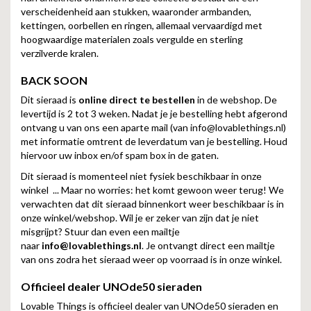
verscheidenheid aan stukken, waaronder armbanden,
kettingen, oorbellen en ringen, allemaal vervaardigd met
hoogwaardige materialen zoals vergulde en sterling
verzilverde kralen.
BACK SOON
Dit sieraad is
online direct te bestellen
in de webshop. De
levertijd is 2 tot 3 weken. Nadat je je bestelling hebt afgerond
ontvang u van ons een aparte mail (van
info@lovablethings.nl
)
met informatie omtrent de leverdatum van je bestelling. Houd
hiervoor uw inbox en/of spam box in de gaten.
Dit sieraad is momenteel niet fysiek beschikbaar in onze
winkel ... Maar no worries: het komt gewoon weer terug! We
verwachten dat dit sieraad binnenkort weer beschikbaar is in
onze winkel/webshop. Wil je er zeker van zijn dat je niet
misgrijpt? Stuur dan even een mailtje
naar
info@lovablethings.nl
. Je ontvangt direct een mailtje
van ons zodra het sieraad weer op voorraad is in onze winkel.
Officieel dealer UNOde50 sieraden
Lovable Things is officieel dealer van UNOde50 sieraden en