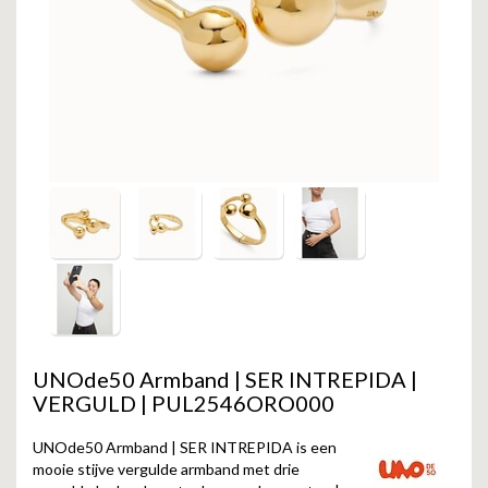
GOLD
SANJOYA
SER INTREPIDA | SS25
CADEAU MAN
BLOG
HORLOGE
GNOES
CADEAUTJES TOT € 50
SALE
YMALA
CADEAUTJES TOT € 100
REBEL & ROSE
CADEAUTJES VANAF € 100
SILK | SALE
JOSH
KARMA
UNOde50 Armband | SER INTREPIDA |
CAMPS & CAMPS
VERGULD | PUL2546ORO000
BERNICE
UNOde50 Armband | SER INTREPIDA is een
mooie stijve vergulde armband met drie