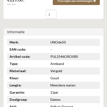
Toevoegen aan winkelwagen
Incl. btw
Informatie
Merk:
UNOde50
EAN code:
-
Artikel code:
PUL2546ORO000
Type:
Armband
Materiaal:
Verguld
Kleur:
Goud
Lengte:
Meerdere maten
Garantie:
2 jaar
Doelgroep:
Dames
Stijl:
Stijlvol, Elegant