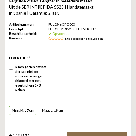
vergulde kralen. Lengte: In meerdere maten |
ZAG BIJOUX
Uit de SER INTREPIDA SS25 | Handgemaakt
in Spanje | Garantie: 2 jaar.
LILLY
Artikelnummer:
PUL2546ORO000
Levertijd:
LET OP: 2 - 3 WEKEN LEVERTIJD
KAPTEN & SON
Beschikbaarheid:
Op voorraad
Reviews:
| Je beoordeling toevoegen
LEVERTIJD:
*
Ik heb gezien dat het
sieraad niet op
voorraad is en ga
akkoord met een
levertijd van 2 - 3
weken
Maat M: 17 cm
Maat L: 19 cm
€229,00 .