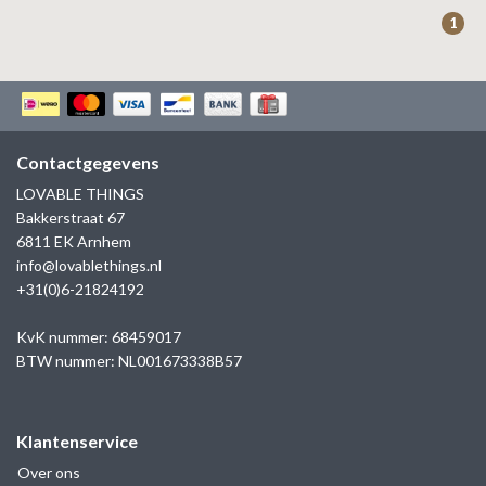
ZAG BIJOUX
1
LILLY
KAPTEN & SON
Contactgegevens
LOVABLE THINGS
Bakkerstraat 67
6811 EK Arnhem
info@lovablethings.nl
+31(0)6-21824192
KvK nummer: 68459017
BTW nummer: NL001673338B57
Klantenservice
Over ons