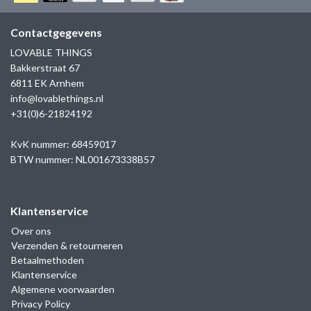
GOLD
SANJOYA
SER INTREPIDA | SS25
CADEAU MAN
BLOG
Contactgegevens
HORLOGE
GNOES
LOVABLE THINGS
CADEAUTJES TOT € 50
Bakkerstraat 67
SALE
YMALA
6811 EK Arnhem
CADEAUTJES TOT € 100
info@lovablethings.nl
REBEL & ROSE
+31(0)6-21824192
CADEAUTJES VANAF € 100
SILK | SALE
KvK nummer: 68459017
BTW nummer: NL001673338B57
JOSH
Klantenservice
KARMA
Over ons
Verzenden & retourneren
CAMPS & CAMPS
Betaalmethoden
Klantenservice
BERNICE
Algemene voorwaarden
Privacy Policy