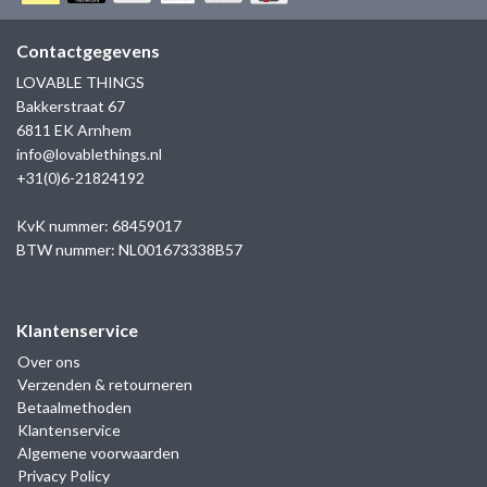
GOLD
SANJOYA
SER INTREPIDA | SS25
CADEAU MAN
BLOG
Contactgegevens
HORLOGE
GNOES
LOVABLE THINGS
CADEAUTJES TOT € 50
Bakkerstraat 67
SALE
YMALA
6811 EK Arnhem
CADEAUTJES TOT € 100
info@lovablethings.nl
REBEL & ROSE
+31(0)6-21824192
CADEAUTJES VANAF € 100
SILK | SALE
KvK nummer: 68459017
BTW nummer: NL001673338B57
JOSH
Klantenservice
KARMA
Over ons
Verzenden & retourneren
CAMPS & CAMPS
Betaalmethoden
Klantenservice
BERNICE
Algemene voorwaarden
Privacy Policy