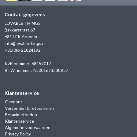
GOLD
SANJOYA
SER INTREPIDA | SS25
CADEAU MAN
BLOG
Contactgegevens
HORLOGE
GNOES
LOVABLE THINGS
CADEAUTJES TOT € 50
Bakkerstraat 67
SALE
YMALA
6811 EK Arnhem
CADEAUTJES TOT € 100
info@lovablethings.nl
REBEL & ROSE
+31(0)6-21824192
CADEAUTJES VANAF € 100
SILK | SALE
KvK nummer: 68459017
BTW nummer: NL001673338B57
JOSH
Klantenservice
KARMA
Over ons
Verzenden & retourneren
CAMPS & CAMPS
Betaalmethoden
Klantenservice
BERNICE
Algemene voorwaarden
Privacy Policy