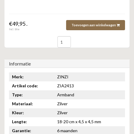
ZAG BIJOUX
LILLY
€49,95 .
Toevoegen aan winkelwagen
Incl. btw
KAPTEN & SON
Informatie
Merk:
ZINZI
Artikel code:
ZIA2413
Type:
Armband
Materiaal:
Zilver
Kleur:
Zilver
Lengte:
18-20 cm x 4,5 x 4,5 mm
Garantie:
6 maanden