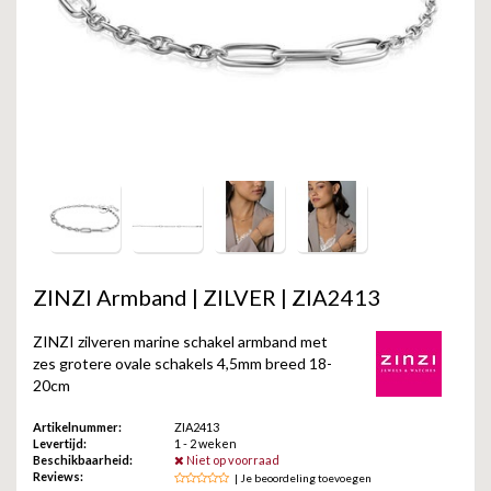
GOLD
SANJOYA
SER INTREPIDA | SS25
CADEAU MAN
BLOG
HORLOGE
GNOES
CADEAUTJES TOT € 50
SALE
YMALA
CADEAUTJES TOT € 100
REBEL & ROSE
CADEAUTJES VANAF € 100
SILK | SALE
JOSH
ZINZI Armband | ZILVER | ZIA2413
KARMA
ZINZI zilveren marine schakel armband met
zes grotere ovale schakels 4,5mm breed 18-
20cm
CAMPS & CAMPS
Artikelnummer:
ZIA2413
BERNICE
Levertijd:
1 - 2 weken
Beschikbaarheid:
Niet op voorraad
Reviews:
| Je beoordeling toevoegen