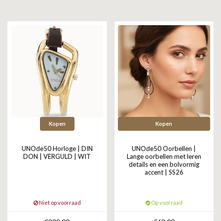
GOLD
SANJOYA
SER INTREPIDA | SS25
CADEAU MAN
BLOG
HORLOGE
GNOES
CADEAUTJES TOT € 50
SALE
YMALA
CADEAUTJES TOT € 100
REBEL & ROSE
CADEAUTJES VANAF € 100
SILK | SALE
Kopen
Kopen
JOSH
UNOde50 Horloge | DIN
UNOde50 Oorbellen |
KARMA
DON | VERGULD | WIT
Lange oorbellen met leren
details en een bolvormig
accent | SS26
CAMPS & CAMPS
BERNICE
Niet op voorraad
Op voorraad