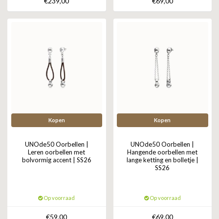
€239,00
€69,00
ZAG BIJOUX
LILLY
KAPTEN & SON
Kopen
Kopen
UNOde50 Oorbellen |
UNOde50 Oorbellen |
Leren oorbellen met
Hangende oorbellen met
bolvormig accent | SS26
lange ketting en bolletje |
SS26
Op voorraad
Op voorraad
€59,00
€69,00