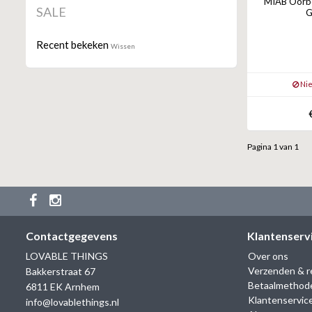
MIAB Oorbell
SALE
G
Recent bekeken
Wissen
Nie
Pagina 1 van 1
Contactgegevens
Klantenserv
LOVABLE THINGS
Over ons
Verzenden & r
Bakkerstraat 67
Betaalmethod
6811 EK Arnhem
Klantenservic
info@lovablethings.nl