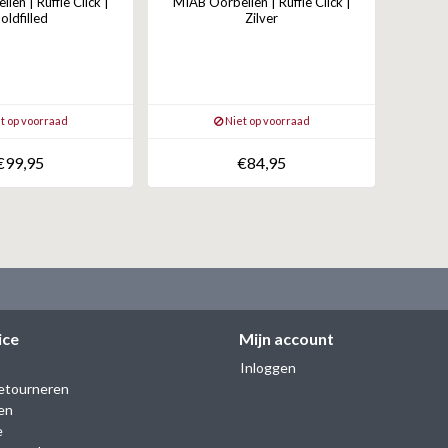
en | Ruffle Click |
MIAB Oorbellen | Ruffle Click |
oldfilled
Zilver
t op voorraad
Niet op voorraad
€99,95
€84,95
ice
Mijn account
Inloggen
etourneren
en
e