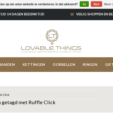
kies op om onze website te verbeteren. Is dat akkoord?
Ja
Nee
Meer 
TIJD 14 DAGEN BEDENKTIJD
VEILIG SHOPPEN EN B
BANDEN
KETTINGEN
OORBELLEN
RINGEN
GIF
le Click
 getagd met Ruffle Click