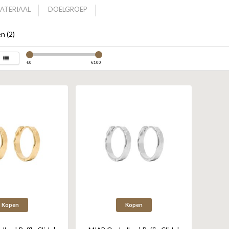
ATERIAAL
DOELGROEP
n (2)
€
0
€
100
Kopen
Kopen