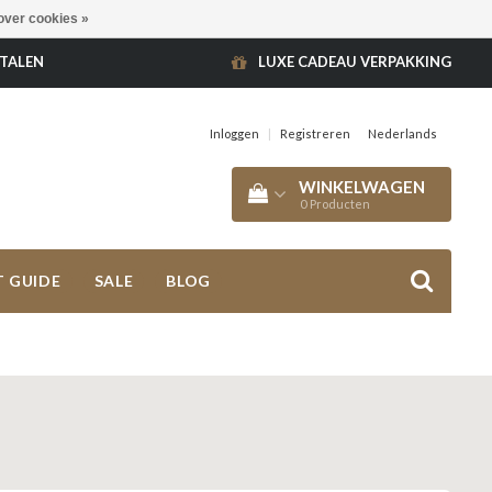
over cookies »
ETALEN
LUXE CADEAU VERPAKKING
Inloggen
|
Registreren
Nederlands
WINKELWAGEN
0
Producten
T GUIDE
SALE
BLOG