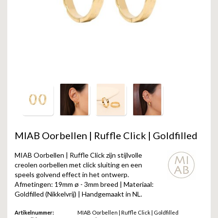
GOLD
SANJOYA
SER INTREPIDA | SS25
CADEAU MAN
BLOG
HORLOGE
GNOES
CADEAUTJES TOT € 50
SALE
YMALA
CADEAUTJES TOT € 100
REBEL & ROSE
CADEAUTJES VANAF € 100
SILK | SALE
JOSH
MIAB Oorbellen | Ruffle Click | Goldfilled
KARMA
MIAB Oorbellen | Ruffle Click zijn stijlvolle
creolen oorbellen met click sluiting en een
CAMPS & CAMPS
speels golvend effect in het ontwerp.
Afmetingen: 19mm ø - 3mm breed | Materiaal:
Goldfilled (Nikkelvrij) | Handgemaakt in NL.
BERNICE
Artikelnummer:
MIAB Oorbellen | Ruffle Click | Goldfilled