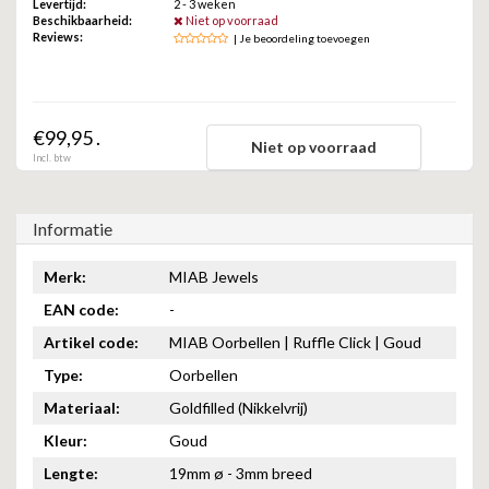
Levertijd:
2 - 3 weken
ZAG BIJOUX
Beschikbaarheid:
Niet op voorraad
Reviews:
| Je beoordeling toevoegen
LILLY
KAPTEN & SON
€99,95 .
Niet op voorraad
Incl. btw
Informatie
Merk:
MIAB Jewels
EAN code:
-
Artikel code:
MIAB Oorbellen | Ruffle Click | Goud
Type:
Oorbellen
Materiaal:
Goldfilled (Nikkelvrij)
Kleur:
Goud
Lengte:
19mm ø - 3mm breed