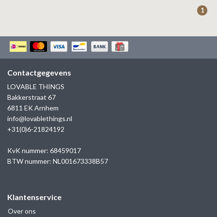
ZAG BIJOUX
1
LILLY
KAPTEN & SON
Contactgegevens
LOVABLE THINGS
Bakkerstraat 67
6811 EK Arnhem
info@lovablethings.nl
+31(0)6-21824192
KvK nummer: 68459017
BTW nummer: NL001673338B57
Klantenservice
Over ons