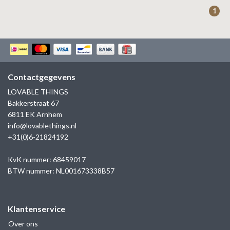
ZAG BIJOUX
1
LILLY
KAPTEN & SON
Contactgegevens
LOVABLE THINGS
Bakkerstraat 67
6811 EK Arnhem
info@lovablethings.nl
+31(0)6-21824192
KvK nummer: 68459017
BTW nummer: NL001673338B57
Klantenservice
Over ons