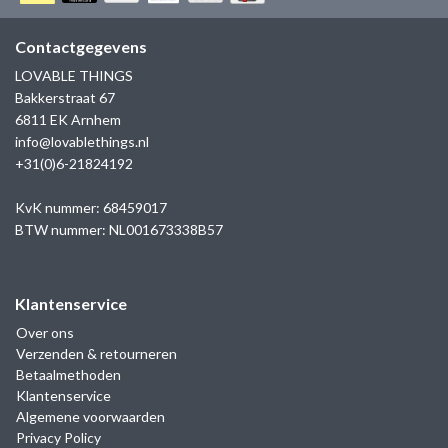
GOLD
SANJOYA
SER INTREPIDA | SS25
CADEAU MAN
BLOG
Contactgegevens
HORLOGE
GNOES
LOVABLE THINGS
CADEAUTJES TOT € 50
Bakkerstraat 67
SALE
YMALA
6811 EK Arnhem
CADEAUTJES TOT € 100
info@lovablethings.nl
REBEL & ROSE
+31(0)6-21824192
CADEAUTJES VANAF € 100
SILK | SALE
KvK nummer: 68459017
BTW nummer: NL001673338B57
JOSH
Klantenservice
KARMA
Over ons
Verzenden & retourneren
CAMPS & CAMPS
Betaalmethoden
Klantenservice
BERNICE
Algemene voorwaarden
Privacy Policy