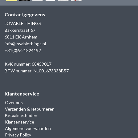
GOLD
SANJOYA
SER INTREPIDA | SS25
CADEAU MAN
BLOG
Contactgegevens
HORLOGE
GNOES
LOVABLE THINGS
CADEAUTJES TOT € 50
Bakkerstraat 67
SALE
YMALA
6811 EK Arnhem
CADEAUTJES TOT € 100
info@lovablethings.nl
REBEL & ROSE
+31(0)6-21824192
CADEAUTJES VANAF € 100
SILK | SALE
KvK nummer: 68459017
BTW nummer: NL001673338B57
JOSH
Klantenservice
KARMA
Over ons
Verzenden & retourneren
CAMPS & CAMPS
Betaalmethoden
Klantenservice
BERNICE
Algemene voorwaarden
Privacy Policy