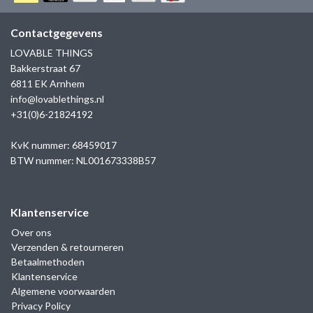
GOLD
SANJOYA
SER INTREPIDA | SS25
CADEAU MAN
BLOG
Contactgegevens
HORLOGE
GNOES
LOVABLE THINGS
CADEAUTJES TOT € 50
Bakkerstraat 67
SALE
YMALA
6811 EK Arnhem
CADEAUTJES TOT € 100
info@lovablethings.nl
REBEL & ROSE
+31(0)6-21824192
CADEAUTJES VANAF € 100
SILK | SALE
KvK nummer: 68459017
BTW nummer: NL001673338B57
JOSH
Klantenservice
KARMA
Over ons
Verzenden & retourneren
CAMPS & CAMPS
Betaalmethoden
Klantenservice
BERNICE
Algemene voorwaarden
Privacy Policy