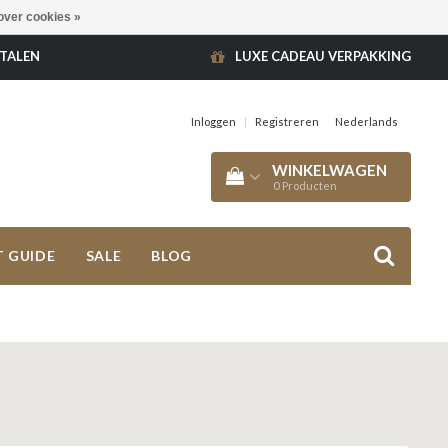
over cookies »
ETALEN
LUXE CADEAU VERPAKKING
Inloggen
|
Registreren
Nederlands
WINKELWAGEN
0
Producten
T GUIDE
SALE
BLOG