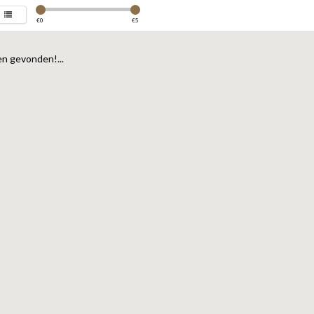
€
0
€
5
n gevonden!...