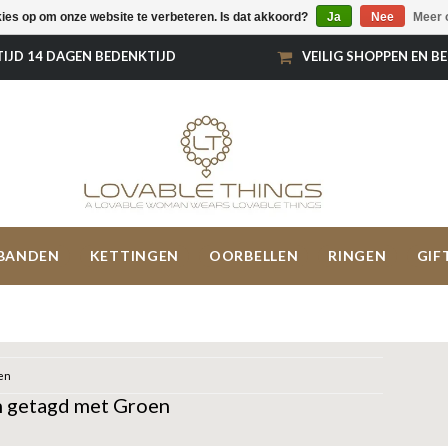
kies op om onze website te verbeteren. Is dat akkoord?
Ja
Nee
Meer 
TIJD 14 DAGEN BEDENKTIJD
VEILIG SHOPPEN EN B
BANDEN
KETTINGEN
OORBELLEN
RINGEN
GIF
en
 getagd met Groen