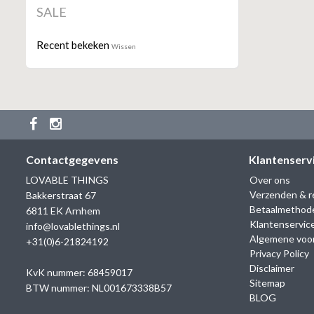
SALE
Recent bekeken
Wissen
Contactgegevens
Klantenserv
LOVABLE THINGS
Over ons
Verzenden & r
Bakkerstraat 67
Betaalmethod
6811 EK Arnhem
Klantenservic
info@lovablethings.nl
Algemene voo
+31(0)6-21824192
Privacy Policy
Disclaimer
KvK nummer: 68459017
Sitemap
BTW nummer: NL001673338B57
BLOG