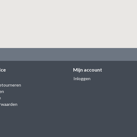
ice
Mijn account
Inloggen
etourneren
en
e
rwaarden