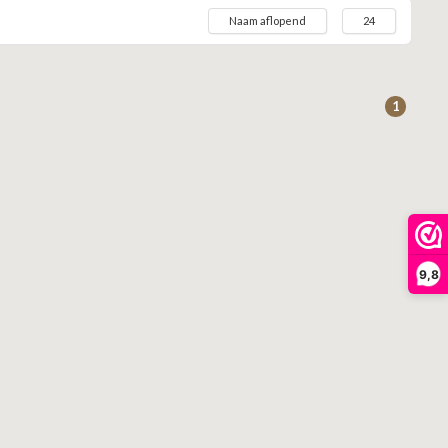
Naam aflopend
24
1
9,8