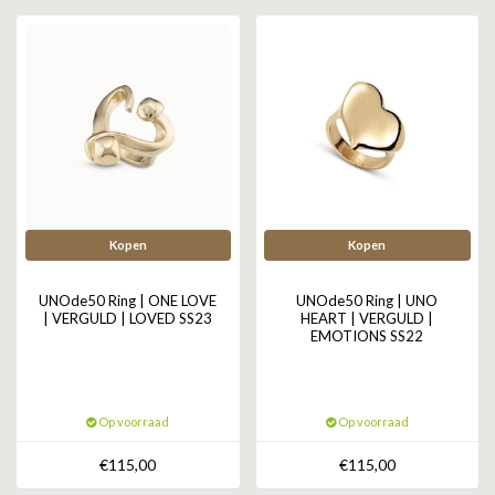
GOLD
SANJOYA
SER INTREPIDA | SS25
CADEAU MAN
BLOG
HORLOGE
GNOES
CADEAUTJES TOT € 50
SALE
YMALA
CADEAUTJES TOT € 100
REBEL & ROSE
CADEAUTJES VANAF € 100
SILK | SALE
Kopen
Kopen
JOSH
UNOde50 Ring | ONE LOVE
UNOde50 Ring | UNO
| VERGULD | LOVED SS23
HEART | VERGULD |
EMOTIONS SS22
KARMA
CAMPS & CAMPS
Op voorraad
Op voorraad
BERNICE
€115,00
€115,00