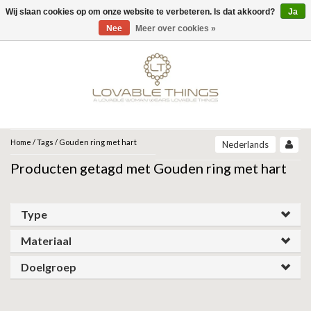
Wij slaan cookies op om onze website te verbeteren. Is dat akkoord?
Ja
Menu
Nee
Meer over cookies »
MERKEN
UNOde50
UNOde50
NEW IN
JEH JEWELS
SIERADEN
COLLECTIONS
ZINZI
ARMBANDEN
Home
/
Tags
/
Gouden ring met hart
Nederlands
ARCADIA | SS26
Producten getagd met Gouden ring met hart
CORE | SS26
ARMBAND
KETTINGEN
MIAB
GRAVITY | SS26
BEAT | SS26
OORBELLEN
RING
ROOTS | SS26
SPARKLING JEWELS
Type
SER DESLUMBRANTE | FW25
SER INSEPARABLE | FW25
RINGEN
Materiaal
OORBELLEN
ANIA HAIE
SER INVENCIBLE| FW25
SER MAJESTUOSA | FW25
Doelgroep
GIFT GUIDE
KETTING
SER ORIGINAL | SS25
GATZ
SER CAMALEONICA | SS25
CADEAU VROUW
SALE
SER EXPRESIVA | SS25