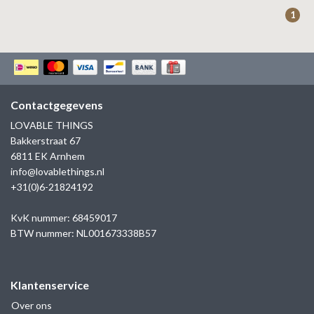
ZAG BIJOUX
1
LILLY
KAPTEN & SON
Contactgegevens
LOVABLE THINGS
Bakkerstraat 67
6811 EK Arnhem
info@lovablethings.nl
+31(0)6-21824192
KvK nummer: 68459017
BTW nummer: NL001673338B57
Klantenservice
Over ons