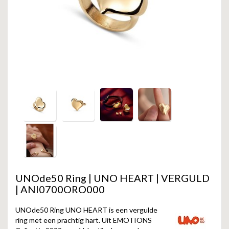
GOLD
SANJOYA
SER INTREPIDA | SS25
CADEAU MAN
BLOG
HORLOGE
GNOES
CADEAUTJES TOT € 50
SALE
YMALA
CADEAUTJES TOT € 100
REBEL & ROSE
CADEAUTJES VANAF € 100
SILK | SALE
JOSH
KARMA
UNOde50 Ring | UNO HEART | VERGULD
CAMPS & CAMPS
| ANI0700ORO000
BERNICE
UNOde50 Ring UNO HEART is een vergulde
ring met een prachtig hart. Uit EMOTIONS