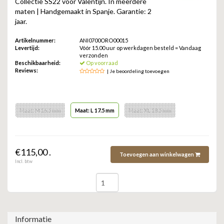
Collectie SS22 voor Valentijn. In meerdere
ZAG BIJOUX
maten | Handgemaakt in Spanje. Garantie: 2
jaar.
LILLY
Artikelnummer:
ANI0700ORO00015
Levertijd:
Vóór 15.00 uur op werkdagen besteld = Vandaag
KAPTEN & SON
verzonden
Beschikbaarheid:
Op voorraad
Reviews:
| Je beoordeling toevoegen
Maat: M 16.5 mm
Maat: L 17.5 mm
Maat: XL 18.5 mm
€115,00 .
Toevoegen aan winkelwagen
Incl. btw
Informatie