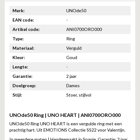
Merk:
UNOde50
EAN code:
-
Artikel code:
ANI0700ORO000
Type:
Ring
Materiaal:
Verguld
Kleur:
Goud
Lengte:
-
Garantie:
2 jaar
Doelgroep:
Dames
Stijl:
Stoer, stijlvol
UNOde50 Ring | UNO HEART | ANI0700ORO000
UNOde50 Ring UNO HEART is een vergulde ring met een
prachtig hart. Uit EMOTIONS Collectie SS22 voor Valentijn.
In meerdere maten | Handgemaakt in Spanje. Garantie: 2 jaar.