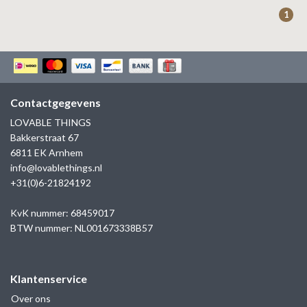
ZAG BIJOUX
1
LILLY
KAPTEN & SON
Contactgegevens
LOVABLE THINGS
Bakkerstraat 67
6811 EK Arnhem
info@lovablethings.nl
+31(0)6-21824192
KvK nummer: 68459017
BTW nummer: NL001673338B57
Klantenservice
Over ons