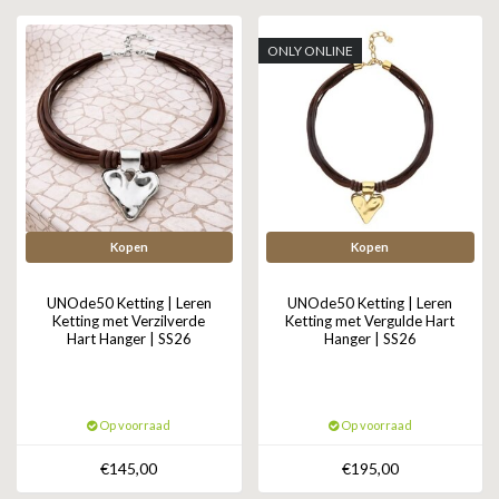
GOLD
SANJOYA
SER INTREPIDA | SS25
CADEAU MAN
BLOG
ONLY ONLINE
HORLOGE
GNOES
CADEAUTJES TOT € 50
SALE
YMALA
CADEAUTJES TOT € 100
REBEL & ROSE
CADEAUTJES VANAF € 100
SILK | SALE
Kopen
Kopen
JOSH
UNOde50 Ketting | Leren
UNOde50 Ketting | Leren
Ketting met Verzilverde
Ketting met Vergulde Hart
Hart Hanger | SS26
Hanger | SS26
KARMA
CAMPS & CAMPS
Op voorraad
Op voorraad
BERNICE
€145,00
€195,00